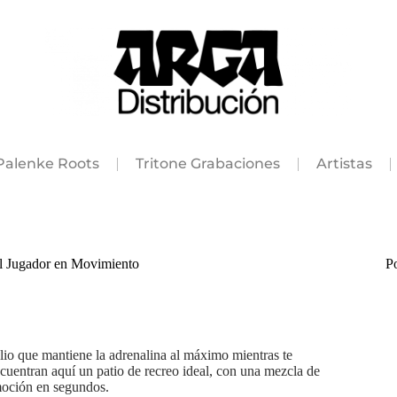
Palenke Roots
Tritone Grabaciones
Artistas
el Jugador en Movimiento
P
lio que mantiene la adrenalina al máximo mientras te
ncuentran aquí un patio de recreo ideal, con una mezcla de
 emoción en segundos.