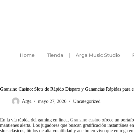
Home
Tienda
Arga Music Studio
Gransino Casino: Slots de Rápido Disparo y Ganancias Rápidas para 
Arga
mayo 27, 2026
Uncategorized
En la vía rápida del gaming en línea,
Gransino casino
ofrece un portafo
mantienes alerta. Los jugadores que buscan gratificación instantánea e
slots clásicos, títulos de alta volatilidad y acción en vivo que entrega