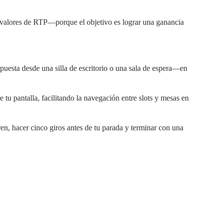
s valores de RTP—porque el objetivo es lograr una ganancia
apuesta desde una silla de escritorio o una sala de espera—en
tu pantalla, facilitando la navegación entre slots y mesas en
n, hacer cinco giros antes de tu parada y terminar con una