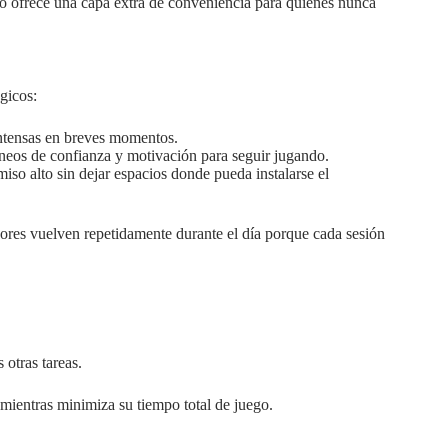
o ofrece una capa extra de conveniencia para quienes nunca
gicos:
ntensas en breves momentos.
eos de confianza y motivación para seguir jugando.
so alto sin dejar espacios donde pueda instalarse el
dores vuelven repetidamente durante el día porque cada sesión
 otras tareas.
 mientras minimiza su tiempo total de juego.