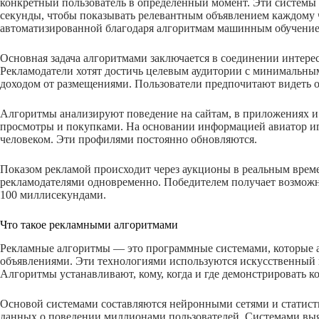
конкретный пользователь в определённый момент. Эти систем
секунды, чтобы показывать релевантным объявлением каждому 
автоматизированной благодаря алгоритмам машинным обучение
Основная задача алгоритмами заключается в соединении интерес
Рекламодатели хотят достичь целевым аудитории с минимальны
доходом от размещениями. Пользователи предпочитают видеть 
Алгоритмы анализируют поведение на сайтам, в приложениях и
просмотры и покупками. На основании информацией авиатор и
человеком. Эти профилями постоянно обновляются.
Показом рекламой происходит через аукционы в реальным време
рекламодателями одновременно. Победителем получает возможно
100 миллисекундами.
Что такое рекламными алгоритмами
Рекламные алгоритмы — это программные системами, которые 
объявлениями. Эти технологиями используются искусственный 
Алгоритмы устанавливают, кому, когда и где демонстрировать 
Основой системами составляются нейронными сетями и статис
данных о поведении миллионами пользователей. Системами вы