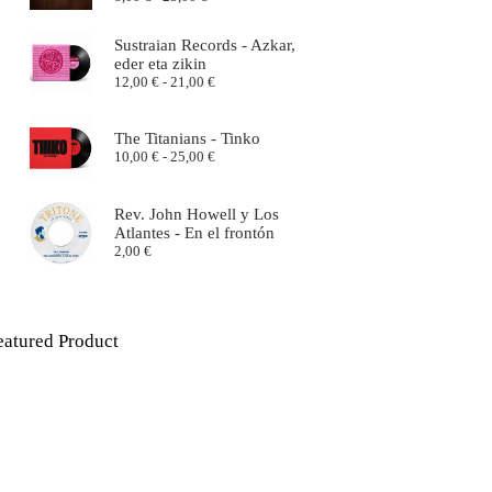
Sustraian Records - Azkar,
eder eta zikin
12,00
€
-
21,00
€
The Titanians - Tinko
10,00
€
-
25,00
€
Rev. John Howell y Los
Atlantes - En el frontón
2,00
€
eatured Product