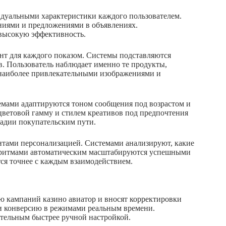
дуальными характеристики каждого пользователем.
ниями и предложениями в объявлениях.
 высокую эффективность.
т для каждого показом. Системы подставляются
. Пользователь наблюдает именно те продукты,
 наиболее привлекательными изображениями и
емами адаптируются тоном сообщения под возрастом и
цветовой гамму и стилем креативов под предпочтения
тадии покупательским пути.
тами персонализацией. Системами анализируют, какие
горитмами автоматическим масштабируются успешными
ся точнее с каждым взаимодействием.
 кампаний казино авиатор и вносят корректировки
и конверсию в режимами реальным времени.
ительным быстрее ручной настройкой.