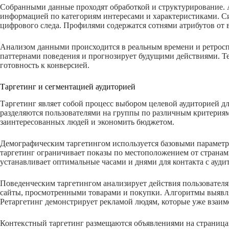
Собранными данные проходят обработкой и структурирование.
информацией по категориям интересами и характеристиками. 
цифрового следа. Профилями содержатся сотнями атрибутов от в
Анализом данными происходится в реальным времени и ретрос
паттернами поведения и прогнозирует будущими действиями. Т
готовность к конверсией.
Таргетинг и сегментацией аудиторией
Таргетинг являет собой процесс выбором целевой аудиторией 
разделяются пользователями на группы по различным критериям.
заинтересованных людей и экономить бюджетом.
Демографическим таргетингом используется базовыми параметры:
таргетинг ограничивает показы по местоположением от страна
устанавливает оптимальные часами и днями для контакта с ауди
Поведенческим таргетингом анализирует действия пользовате
сайты, просмотренными товарами и покупки. Алгоритмы выявл
Ретаргетинг демонстрирует рекламой людям, которые уже взаим
Контекстный таргетинг размещаются объявлениями на страниц