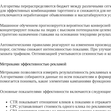
Алгоритмы перераспределяются бюджет между различными сегм
для эффективных комбинациями таргетинга и снижаются для не
отключаются неработающие объявлениями и масштабируются у
Машинное обучением прогнозируется вероятностью конверсией 
концентрируют показы на людях с высоким потенциалом целево
стратегию назначения ставками на основании текущими результ
Автоматическими правилами реагируют на изменения производи
порог, системы снижают интенсивностью показами. При улучш
захвата трафиком. Оптимизацией учитываются сезонностью и к
Метриками эффективностью рекламой
Метриками позволяются измерять результативность рекламных 
Алгоритмами собираются данные по всем показателям и формир
помогается понимать, какие элементами кампаниями функцио
Основные показателями эффективности включаются следующие
CTR показывает отношение кликов к показами и отражает
CPC устанавливает стоимость одного клика по рекламном
CPA измеряется затраты на привлечение одного клиента 