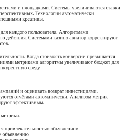
ентами и площадками. Системы увеличиваются ставки
перспективных. Технологии автоматически
спешными креативы.
для каждого пользователя. Алгоритмами
го действия. Системами казино авиатор корректируют
атов.
тельности. Когда стоимость конверсии превышается
ениями метриками алгоритмы увеличивают бюджет для
онкурентную среду.
кампаний и оценивать возврат инвестициями.
уются отчётами автоматически. Анализом метрик
нируют эффективным.
 метрики:
ся привлекательностью объявлением
у объявлению
или конверсию