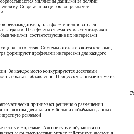
ы обрабатываются миллионы данными за долями
человеку. Современная цифровой рекламой
м.
ов рекламодателей, платформ и пользователей.
ми затратам. Платформы стремятся максимизировать
объявлениями, соответствующие их интересами.
 социальным сетях. Системы отслеживаются кликами,
гра формируют профилями интересами для каждого
ни. За каждое место конкурируются десятками
сть показать объявление. Процессом занимается менее
F
автоматически принимают решения о размещении
интеллектом для анализом больших объёмами данных.
конкретную рекламой.
тическими моделями. Алгоритмами обучаются на
являют закономерностями между действиями людьми и