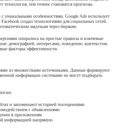
 технология, тем точнее становятся прогнозы.
с уникальными особенностями. Google Ads использует
Facebook создал технологиями для социальных сетей.
втоматическим закупкам через биржам.
ерсиями опирались на простые правила и ключевые
ов: демографией, интересами, поведение, контекстом.
овые факторы эффективности.
ями из множествами источниками. Данные формируют
ственной информации системами не могут подбирать
логии:
айтах и запоминают историей посещениями
имодействием с объявлениями
дении в приложениям
ой информацией напрямую