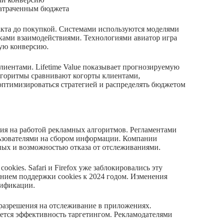
затраченным бюджета
акта до покупкой. Системами используются моделями
ками взаимодействиями. Технологиями авиатор игра
вую конверсию.
иентами. Lifetime Value показывает прогнозируемую
лгоритмы сравнивают когорты клиентами,
птимизироваться стратегией и распределять бюджетом
ия на работой рекламных алгоритмов. Регламентами
ьзователями на сбором информации. Компании
ных и возможностью отказа от отслеживаниями.
kies. Safari и Firefox уже заблокировались эту
нием поддержки cookies к 2024 годом. Изменения
тификации.
 разрешения на отслеживание в приложениях.
ется эффективность таргетингом. Рекламодателями