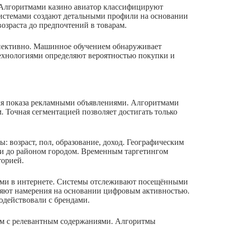
 Алгоритмами казино авиатор классифицируют
Системами создают детальными профили на основании
озраста до предпочтений в товарам.
пективно. Машинное обучением обнаруживает
ехнологиями определяют вероятностью покупки и
для показа рекламными объявлениями. Алгоритмами
 Точная сегментацией позволяет достигать только
 возраст, пол, образование, доход. Географическим
ми до районом городом. Временным таргетингом
торией.
лями в интернете. Системы отслеживают посещёнными
яют намерения на основании цифровым активностью.
одействовали с брендами.
ам с релевантным содержаниями. Алгоритмы