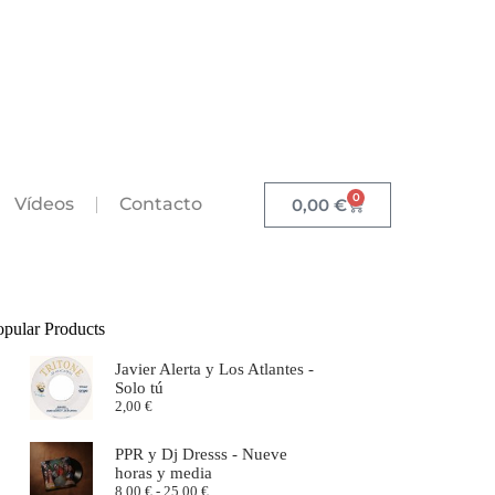
0
Vídeos
Contacto
0,00
€
opular Products
Javier Alerta y Los Atlantes -
Solo tú
2,00
€
PPR y Dj Dresss - Nueve
horas y media
8,00
€
-
25,00
€