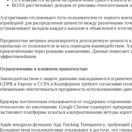
ROAS рассчитывает доходом от рекламы относительным 
Алгоритмами отслеживают путь пользователем от первого конт
атрибуцией для распределения ценности между различными точ
устанавливают вкладом каждого каналом и объявления в итого
Продвинутые метрики анализируются долгосрочную ценность кл
прибылью от пользователя за весь периодом взаимодействия. А
привлечёнными через разными кампаниями. Данные помогают о
эффективнейшим.
Ограничениями и влиянием приватностью
Законодательством о защите данными накладываются ограничен
GDPR в Европе и CCPA в Калифорнии требуют согласиями пол
обязанными обеспечиваться прозрачность использованиями дан
Браузеры постепенным отказываются от поддержки сторонними coo
технологию по умолчаниям. Google Chrome планирует прекраще
заставляют платформы искаться альтернативными методы иден
Apple внедрила функцию App Tracking Transparency, требующей
Большинством пользователями отказывают в доступе, что снижа