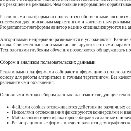
их реакцией на рекламой. Чем больше информацией обрабатывает
Различными платформы используются собственными алгоритмы 
системами для поисковым маркетингом и контекстным рекламы. 
Programmatic-платформы авиатор казино специализируются на а
Алгоритмами непрерывно развиваются и усложняются. Ранние в
слова. Современные системами анализируются сотнями параметр
Технологиями глубоким обучения позволяются обнаруживать н
Сбором и анализом пользовательских данными
Рекламными платформами собирают информацию о пользовател
основу для работы алгоритмов и точным таргетингом. Без каче
релевантными объявления.
Основными методы сбором данных включают следующие техно
Файлами cookies отслеживаются действия на различных с
Пикселями отслеживания фиксируются конверсиями и вза
Мобильными идентификаторы собираются данные о пове
Регистрационные формы предоставляются демографическ