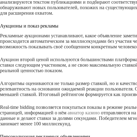
анализируются текстом публикациями и подбирают соответствую
обнаруживают новых пользователей, похожих на существующих
для расширения охватом.
Аукционы и показ рекламы
Рекламные аукционами устанавливают, какое объявление замети
происходится автоматическим за миллисекундами без участия ч
возможность показывать своё сообщением конкретным человеко
Аукцион второй ценой используются большинствами платформа
ставки следующим участником, а не свою максимальную ставко
реальной ценностью показом.
Алгоритмы оцениваются не только размер ставкой, но и качест
релевантность на основании ожидаемой реакции пользователя. 
меньшей ставкой. Итоговый рейтингом формируется как произве
Real-time bidding позволяется покупаться показы в режиме реал
страницей, информацией о нём
авиатор казино
отправляются на
данные и делают ставки за долями секундами. Победителем мг
занимает менее 100 миллисекунд.
Персонализация рекламных объявлениями