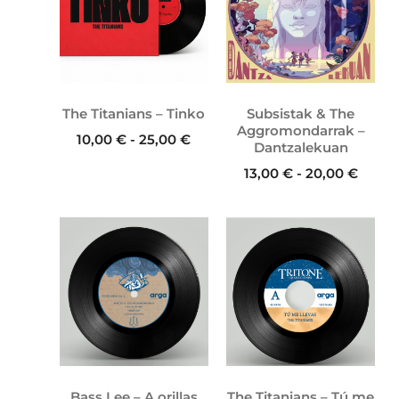
The Titanians – Tinko
Subsistak & The
Aggromondarrak –
10,00
€
-
25,00
€
Dantzalekuan
13,00
€
-
20,00
€
Bass Lee – A orillas
The Titanians – Tú me