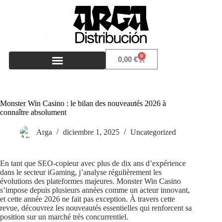
0
0,00
€
Monster Win Casino : le bilan des nouveautés 2026 à
connaître absolument
Arga
diciembre 1, 2025
Uncategorized
En tant que SEO-copieur avec plus de dix ans d’expérience
dans le secteur iGaming, j’analyse régulièrement les
évolutions des plateformes majeures. Monster Win Casino
s’impose depuis plusieurs années comme un acteur innovant,
et cette année 2026 ne fait pas exception. À travers cette
revue, découvrez les nouveautés essentielles qui renforcent sa
position sur un marché très concurrentiel.