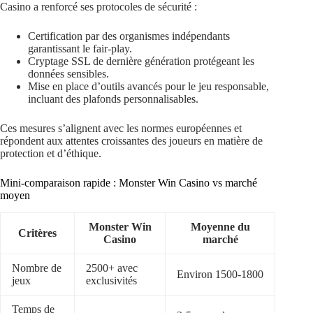
Casino a renforcé ses protocoles de sécurité :
Certification par des organismes indépendants
garantissant le fair-play.
Cryptage SSL de dernière génération protégeant les
données sensibles.
Mise en place d’outils avancés pour le jeu responsable,
incluant des plafonds personnalisables.
Ces mesures s’alignent avec les normes européennes et
répondent aux attentes croissantes des joueurs en matière de
protection et d’éthique.
Mini-comparaison rapide : Monster Win Casino vs marché
moyen
Monster Win
Moyenne du
Critères
Casino
marché
Nombre de
2500+ avec
Environ 1500-1800
jeux
exclusivités
Temps de