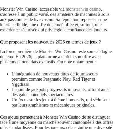
Monster Win Casino, accessible via
monster win casino
,
s’adresse à un public varié, des amateurs de machines à sous
aux passionnés de live casino. Sa réputation repose sur une
interface fluide, une offre de jeux étoffée et, surtout, une
expérience sécurisée qui privilégie la confiance des joueurs.
Que proposent les nouveautés 2026 en termes de jeux ?
La force première de Monster Win Casino reste son catalogue
de jeux. En 2026, la plateforme a enrichi son offre avec
plusieurs partenariats exclusifs. On note notamment :
L’intégration de nouveaux titres de fournisseurs
premium comme Pragmatic Play, Red Tiger et
Yggdrasil.
L’ajout de jackpots progressifs innovants, offrant ainsi
des gains potentiels spectaculaires.
Un focus sur les jeux à thème immersifs, qui séduisent
par leurs graphismes et mécaniques originales.
Ces ajouts permettent à Monster Win Casino de se distinguer
face à une moyenne du marché souvent cantonnée à des offres
plus standardisées. Pour les joueurs, cela signifie une diversité