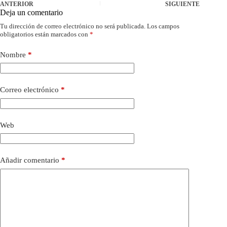
ANTERIOR
SIGUIENTE
Deja un comentario
Tu dirección de correo electrónico no será publicada.
Los campos
obligatorios están marcados con
*
Nombre
*
Correo electrónico
*
Web
Añadir comentario
*