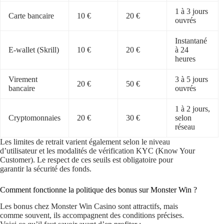
1 à 3 jours
Carte bancaire
10 €
20 €
ouvrés
Instantané
E-wallet (Skrill)
10 €
20 €
à 24
heures
Virement
3 à 5 jours
20 €
50 €
bancaire
ouvrés
1 à 2 jours,
Cryptomonnaies
20 €
30 €
selon
réseau
Les limites de retrait varient également selon le niveau
d’utilisateur et les modalités de vérification KYC (Know Your
Customer). Le respect de ces seuils est obligatoire pour
garantir la sécurité des fonds.
Comment fonctionne la politique des bonus sur Monster Win ?
Les bonus chez Monster Win Casino sont attractifs, mais
comme souvent, ils accompagnent des conditions précises.