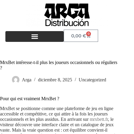
0
0,00
€
MrxBet intéresse-t-il plus les joueurs occasionnels ou réguliers
?
Arga
diciembre 8, 2025
Uncategorized
Pour qui est vraiment MrxBet ?
MrxBet se positionne comme une plateforme de jeu en ligne
accessible et compétitive, ce qui attire à la fois les joueurs
occasionnels et les plus assidus. En arrivant sur
mrxbett.fr
, le
visiteur découvre une interface claire et un catalogue de jeux
vaste. Mais la vraie question est : cet équilibre convient-il