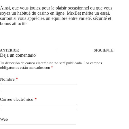
Ainsi, que vous jouiez pour le plaisir occasionnel ou que vous
soyez un habitué du casino en ligne, MrxBet mérite un essai,
surtout si vous appréciez un équilibre entre variété, sécurité et
bonus attractifs.
ANTERIOR
SIGUIENTE
Deja un comentario
Tu dirección de correo electrónico no será publicada.
Los campos
obligatorios están marcados con
*
Nombre
*
Correo electrónico
*
Web