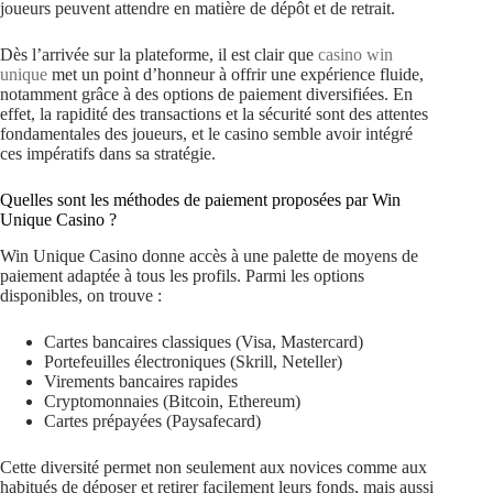
joueurs peuvent attendre en matière de dépôt et de retrait.
Dès l’arrivée sur la plateforme, il est clair que
casino win
unique
met un point d’honneur à offrir une expérience fluide,
notamment grâce à des options de paiement diversifiées. En
effet, la rapidité des transactions et la sécurité sont des attentes
fondamentales des joueurs, et le casino semble avoir intégré
ces impératifs dans sa stratégie.
Quelles sont les méthodes de paiement proposées par Win
Unique Casino ?
Win Unique Casino donne accès à une palette de moyens de
paiement adaptée à tous les profils. Parmi les options
disponibles, on trouve :
Cartes bancaires classiques (Visa, Mastercard)
Portefeuilles électroniques (Skrill, Neteller)
Virements bancaires rapides
Cryptomonnaies (Bitcoin, Ethereum)
Cartes prépayées (Paysafecard)
Cette diversité permet non seulement aux novices comme aux
habitués de déposer et retirer facilement leurs fonds, mais aussi