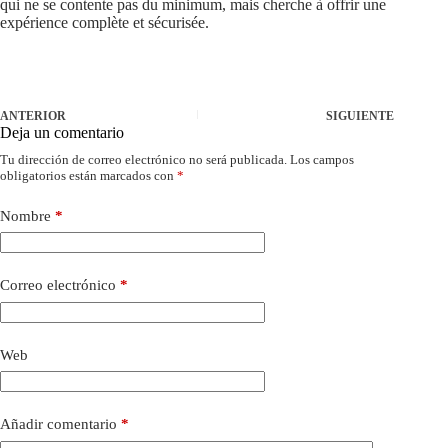
qui ne se contente pas du minimum, mais cherche à offrir une
expérience complète et sécurisée.
ANTERIOR
SIGUIENTE
Deja un comentario
Tu dirección de correo electrónico no será publicada.
Los campos
obligatorios están marcados con
*
Nombre
*
Correo electrónico
*
Web
Añadir comentario
*