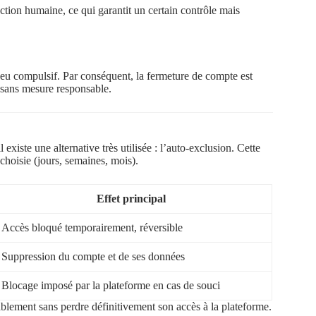
ction humaine, ce qui garantit un certain contrôle mais
le jeu compulsif. Par conséquent, la fermeture de compte est
 sans mesure responsable.
xiste une alternative très utilisée : l’auto-exclusion. Cette
hoisie (jours, semaines, mois).
Effet principal
Accès bloqué temporairement, réversible
Suppression du compte et de ses données
Blocage imposé par la plateforme en cas de souci
lement sans perdre définitivement son accès à la plateforme.