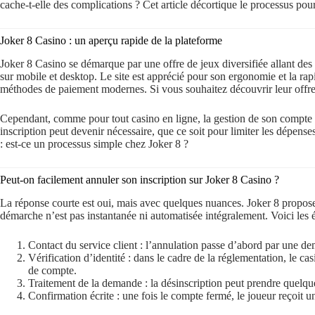
cache-t-elle des complications ? Cet article décortique le processus pour
Joker 8 Casino : un aperçu rapide de la plateforme
Joker 8 Casino se démarque par une offre de jeux diversifiée allant des
sur mobile et desktop. Le site est apprécié pour son ergonomie et la ra
méthodes de paiement modernes. Si vous souhaitez découvrir leur offre
Cependant, comme pour tout casino en ligne, la gestion de son compte e
inscription peut devenir nécessaire, que ce soit pour limiter les dépen
: est-ce un processus simple chez Joker 8 ?
Peut-on facilement annuler son inscription sur Joker 8 Casino ?
La réponse courte est oui, mais avec quelques nuances. Joker 8 propose
démarche n’est pas instantanée ni automatisée intégralement. Voici les é
Contact du service client : l’annulation passe d’abord par une d
Vérification d’identité : dans le cadre de la réglementation, le cas
de compte.
Traitement de la demande : la désinscription peut prendre quelque
Confirmation écrite : une fois le compte fermé, le joueur reçoit u