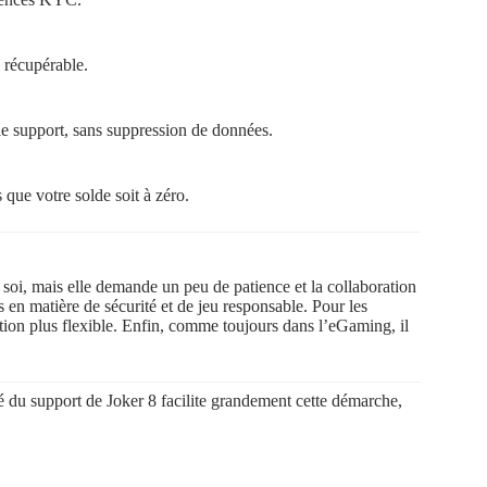
i récupérable.
 le support, sans suppression de données.
 que votre solde soit à zéro.
soi, mais elle demande un peu de patience et la collaboration
es en matière de sécurité et de jeu responsable. Pour les
ption plus flexible. Enfin, comme toujours dans l’eGaming, il
é du support de Joker 8 facilite grandement cette démarche,