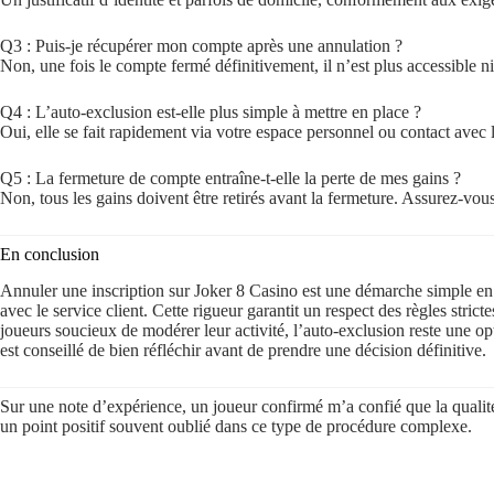
Q3 : Puis-je récupérer mon compte après une annulation ?
Non, une fois le compte fermé définitivement, il n’est plus accessible n
Q4 : L’auto-exclusion est-elle plus simple à mettre en place ?
Oui, elle se fait rapidement via votre espace personnel ou contact avec
Q5 : La fermeture de compte entraîne-t-elle la perte de mes gains ?
Non, tous les gains doivent être retirés avant la fermeture. Assurez-vous
En conclusion
Annuler une inscription sur Joker 8 Casino est une démarche simple en 
avec le service client. Cette rigueur garantit un respect des règles strict
joueurs soucieux de modérer leur activité, l’auto-exclusion reste une o
est conseillé de bien réfléchir avant de prendre une décision définitive.
Sur une note d’expérience, un joueur confirmé m’a confié que la qualit
un point positif souvent oublié dans ce type de procédure complexe.