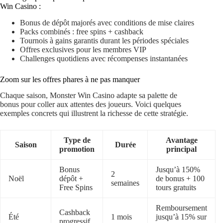
Win Casino :
Bonus de dépôt majorés avec conditions de mise claires
Packs combinés : free spins + cashback
Tournois à gains garantis durant les périodes spéciales
Offres exclusives pour les membres VIP
Challenges quotidiens avec récompenses instantanées
Zoom sur les offres phares à ne pas manquer
Chaque saison, Monster Win Casino adapte sa palette de
bonus pour coller aux attentes des joueurs. Voici quelques
exemples concrets qui illustrent la richesse de cette stratégie.
Type de
Avantage
Saison
Durée
promotion
principal
Bonus
Jusqu’à 150%
2
Noël
dépôt +
de bonus + 100
semaines
Free Spins
tours gratuits
Remboursement
Cashback
Été
1 mois
jusqu’à 15% sur
progressif