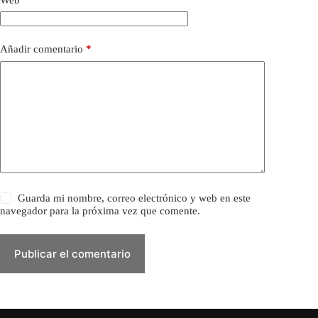
Añadir comentario
*
Guarda mi nombre, correo electrónico y web en este
navegador para la próxima vez que comente.
Publicar el comentario