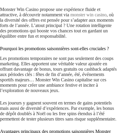
Monster Win Casino propose une expérience fluide et
attractive, à découvrir notamment via
monster win casino
, où
la diversité des offres est pensée pour s’adapter aux moments
forts de l’année. L’atout principal ? Une rotation intelligente
des promotions qui booste vos chances tout en gardant un
équilibre entre fun et responsabilité.
Pourquoi les promotions saisonnières sont-elles cruciales ?
Les promotions temporaires ne sont pas seulement des coups
marketing. Elles apportent une véritable valeur ajoutée en
offrant davantage de bonus, tours gratuits ou cashback adaptés
aux périodes clés : fêtes de fin d’année, été, événements
sportifs majeurs… Monster Win Casino capitalise sur ces
moments pour créer une ambiance festive et inciter à
l’exploration de nouveaux jeux.
Les joueurs y gagnent souvent en termes de gains potentiels
mais aussi de diversité d’expériences. Par exemple, les bonus
de dépôt doublés à Noël ou les free spins étendus à l’été
permettent de tester plusieurs titres sans risque supplémentaire.
Avantages principaux des promotions saisonnières Monster