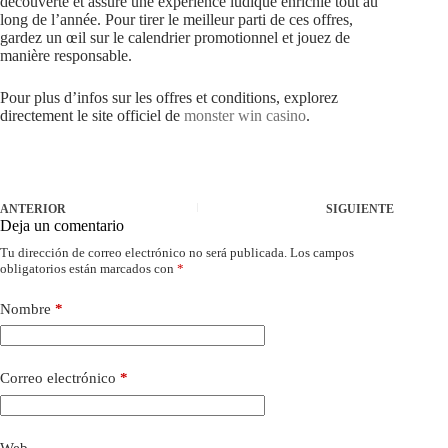
découverte et assure une expérience ludique enrichie tout au
long de l’année. Pour tirer le meilleur parti de ces offres,
gardez un œil sur le calendrier promotionnel et jouez de
manière responsable.
Pour plus d’infos sur les offres et conditions, explorez
directement le site officiel de
monster win casino
.
ANTERIOR
SIGUIENTE
Deja un comentario
Tu dirección de correo electrónico no será publicada.
Los campos
obligatorios están marcados con
*
Nombre
*
Correo electrónico
*
Web