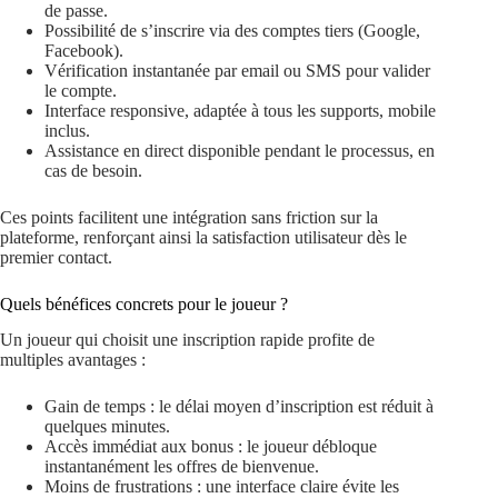
de passe.
Possibilité de s’inscrire via des comptes tiers (Google,
Facebook).
Vérification instantanée par email ou SMS pour valider
le compte.
Interface responsive, adaptée à tous les supports, mobile
inclus.
Assistance en direct disponible pendant le processus, en
cas de besoin.
Ces points facilitent une intégration sans friction sur la
plateforme, renforçant ainsi la satisfaction utilisateur dès le
premier contact.
Quels bénéfices concrets pour le joueur ?
Un joueur qui choisit une inscription rapide profite de
multiples avantages :
Gain de temps : le délai moyen d’inscription est réduit à
quelques minutes.
Accès immédiat aux bonus : le joueur débloque
instantanément les offres de bienvenue.
Moins de frustrations : une interface claire évite les