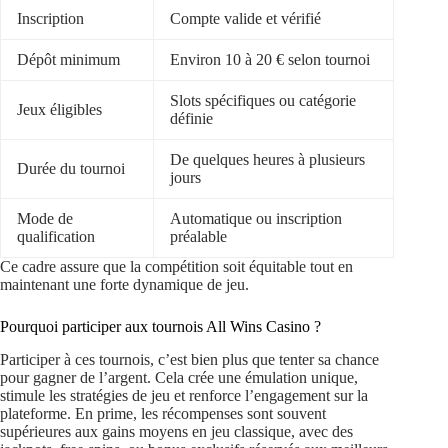
Inscription
Compte valide et vérifié
Dépôt minimum
Environ 10 à 20 € selon tournoi
Slots spécifiques ou catégorie
Jeux éligibles
définie
De quelques heures à plusieurs
Durée du tournoi
jours
Mode de
Automatique ou inscription
qualification
préalable
Ce cadre assure que la compétition soit équitable tout en
maintenant une forte dynamique de jeu.
Pourquoi participer aux tournois All Wins Casino ?
Participer à ces tournois, c’est bien plus que tenter sa chance
pour gagner de l’argent. Cela crée une émulation unique,
stimule les stratégies de jeu et renforce l’engagement sur la
plateforme. En prime, les récompenses sont souvent
supérieures aux gains moyens en jeu classique, avec des