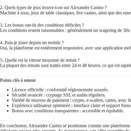
2. Quels types de jeux trouve-t-on sur Alexander Casino ?
Machine à sous, jeux de table classiques, live casino, ainsi que des no
3. Les bonus ont-ils des conditions difficiles ?
Les conditions restent raisonnables : généralement un wagering de 30x 
4. Puis-je jouer depuis un mobile ?
Oui, la plateforme est entièrement responsive, avec une application mo
5. Quelle est la vitesse moyenne de retrait ?
La plupart des retraits sont traités entre 24 et 48 heures, ce qui est rapi
Points clés à retenir
Licence officielle : conformité réglementaire assurée.
Sécurité avancée : cryptage SSL et audits réguliers.
Variété de moyens de paiement : crypto, e-wallets, cartes, avec lim
Expérience utilisateur optimisée : interface claire et support fra
Bonus avec conditions transparentes : accessible et équitable.
En conclusion, Alexander Casino se positionne comme une plateforme fi
débutants qu’aux plus aguerris. Sa transparence, son offre complète de j