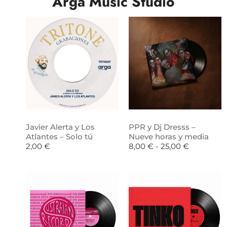
Arga Music Studio
Javier Alerta y Los
PPR y Dj Dresss –
Atlantes – Solo tú
Nueve horas y media
2,00
€
8,00
€
-
25,00
€