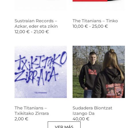
Sustraian Records –
The Titanians – Tinko
Azkar, eder eta zikin
10,00
€
-
25,00
€
12,00
€
-
21,00
€
The Titanians –
Sudadera Biontzat
Txikitako Zirrara
Izango Da
2,00
€
40,00
€
VER MÁS