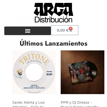
0
0,00
€
Últimos Lanzamientos
Javier Alerta y Los
PPR y Dj Dresss –
Atlantes – Solo tú
Nueve horas y media