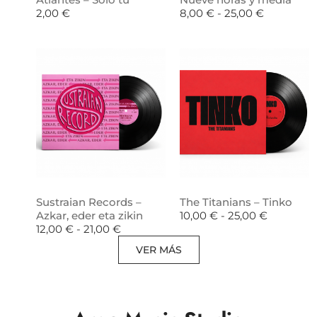
2,00
€
8,00
€
-
25,00
€
Sustraian Records –
The Titanians – Tinko
Azkar, eder eta zikin
10,00
€
-
25,00
€
12,00
€
-
21,00
€
VER MÁS