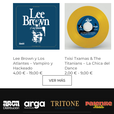
Lee Brown y Los
Txisi Txamas & The
Atlantes – Vampiro y
Titanians – La Chica del
Hackeado
Dance
4,00
€
-
19,00
€
2,00
€
-
9,00
€
VER MÁS