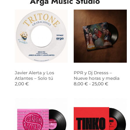
Arga Music Studio
Javier Alerta y Los
PPR y Dj Dresss –
Atlantes – Solo tú
Nueve horas y media
2,00
€
8,00
€
-
25,00
€