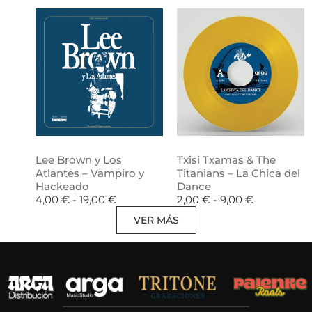
Lee Brown y Los
Txisi Txamas & The
Atlantes – Vampiro y
Titanians – La Chica del
Hackeado
Dance
4,00
€
-
19,00
€
2,00
€
-
9,00
€
VER MÁS