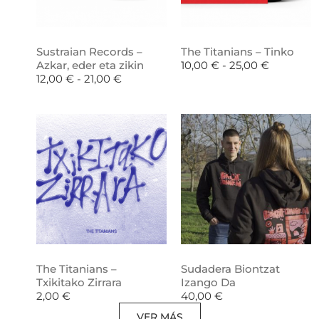
Sustraian Records –
The Titanians – Tinko
Azkar, eder eta zikin
10,00
€
-
25,00
€
12,00
€
-
21,00
€
The Titanians –
Sudadera Biontzat
Txikitako Zirrara
Izango Da
2,00
€
40,00
€
VER MÁS