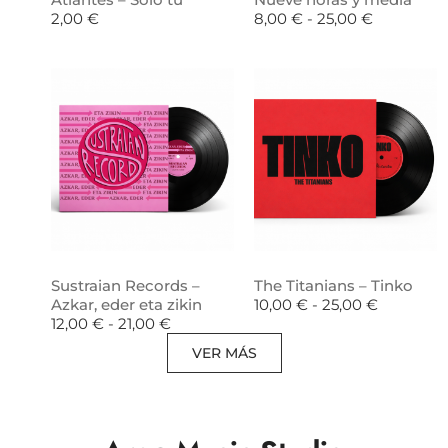
2,00
€
8,00
€
-
25,00
€
Sustraian Records –
The Titanians – Tinko
Azkar, eder eta zikin
10,00
€
-
25,00
€
12,00
€
-
21,00
€
VER MÁS