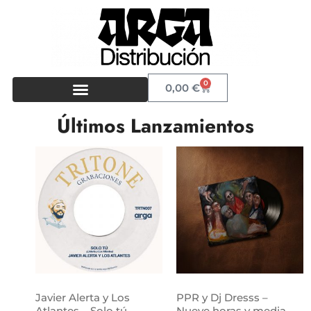
0
0,00
€
Últimos Lanzamientos
Javier Alerta y Los
PPR y Dj Dresss –
Atlantes – Solo tú
Nueve horas y media