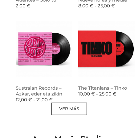
2,00
€
8,00
€
-
25,00
€
Sustraian Records –
The Titanians – Tinko
Azkar, eder eta zikin
10,00
€
-
25,00
€
12,00
€
-
21,00
€
VER MÁS