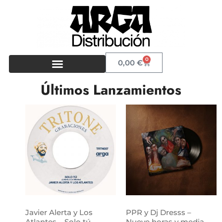
0
0,00
€
Últimos Lanzamientos
Javier Alerta y Los
PPR y Dj Dresss –
Atlantes – Solo tú
Nueve horas y media