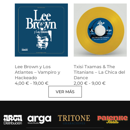
Lee Brown y Los
Txisi Txamas & The
Atlantes – Vampiro y
Titanians – La Chica del
Hackeado
Dance
4,00
€
-
19,00
€
2,00
€
-
9,00
€
VER MÁS