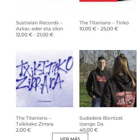
Sustraian Records –
The Titanians – Tinko
Azkar, eder eta zikin
10,00
€
-
25,00
€
12,00
€
-
21,00
€
The Titanians –
Sudadera Biontzat
Txikitako Zirrara
Izango Da
2,00
€
40,00
€
VER MÁS