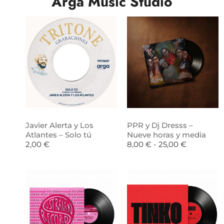
Arga Music Studio
Javier Alerta y Los
PPR y Dj Dresss –
Atlantes – Solo tú
Nueve horas y media
2,00
€
8,00
€
-
25,00
€