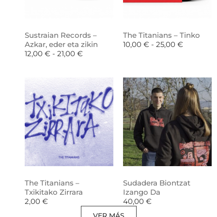
Sustraian Records –
The Titanians – Tinko
Azkar, eder eta zikin
10,00
€
-
25,00
€
12,00
€
-
21,00
€
The Titanians –
Sudadera Biontzat
Txikitako Zirrara
Izango Da
2,00
€
40,00
€
VER MÁS