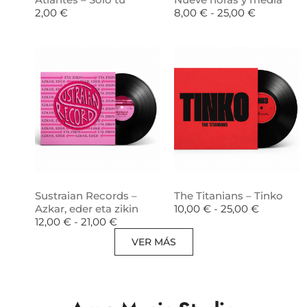
2,00
€
8,00
€
-
25,00
€
Sustraian Records –
The Titanians – Tinko
Azkar, eder eta zikin
10,00
€
-
25,00
€
12,00
€
-
21,00
€
VER MÁS