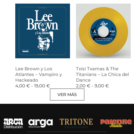
Lee Brown y Los
Txisi Txamas & The
Atlantes – Vampiro y
Titanians – La Chica del
Hackeado
Dance
4,00
€
-
19,00
€
2,00
€
-
9,00
€
VER MÁS