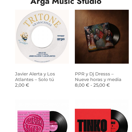
Arga Music Studio
Javier Alerta y Los
PPR y Dj Dresss –
Atlantes – Solo tú
Nueve horas y media
2,00
€
8,00
€
-
25,00
€