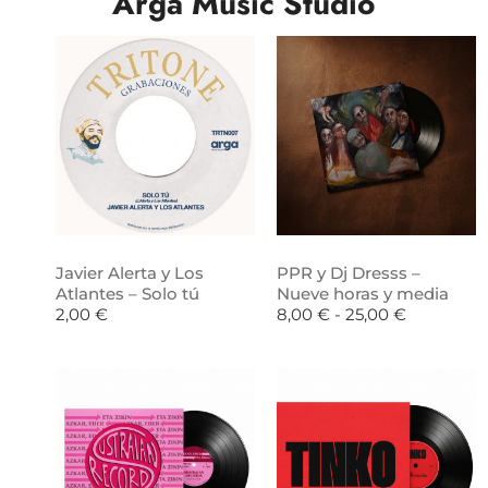
Arga Music Studio
Javier Alerta y Los
PPR y Dj Dresss –
Atlantes – Solo tú
Nueve horas y media
2,00
€
8,00
€
-
25,00
€