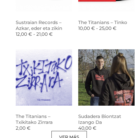
Sustraian Records –
The Titanians – Tinko
Azkar, eder eta zikin
10,00
€
-
25,00
€
12,00
€
-
21,00
€
The Titanians –
Sudadera Biontzat
Txikitako Zirrara
Izango Da
2,00
€
40,00
€
VER MÁS