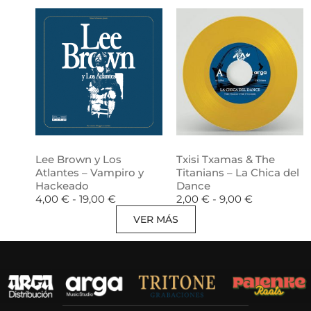
Lee Brown y Los
Txisi Txamas & The
Atlantes – Vampiro y
Titanians – La Chica del
Hackeado
Dance
4,00
€
-
19,00
€
2,00
€
-
9,00
€
VER MÁS