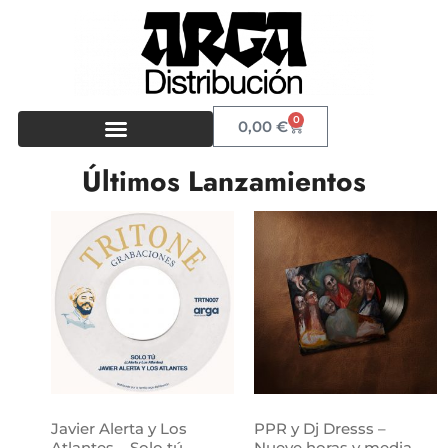
0
0,00
€
Últimos Lanzamientos
Javier Alerta y Los
PPR y Dj Dresss –
Atlantes – Solo tú
Nueve horas y media