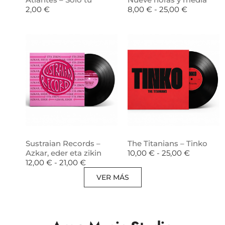
2,00
€
8,00
€
-
25,00
€
Sustraian Records –
The Titanians – Tinko
Azkar, eder eta zikin
10,00
€
-
25,00
€
12,00
€
-
21,00
€
VER MÁS