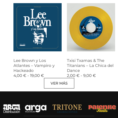
Lee Brown y Los
Txisi Txamas & The
Atlantes – Vampiro y
Titanians – La Chica del
Hackeado
Dance
4,00
€
-
19,00
€
2,00
€
-
9,00
€
VER MÁS