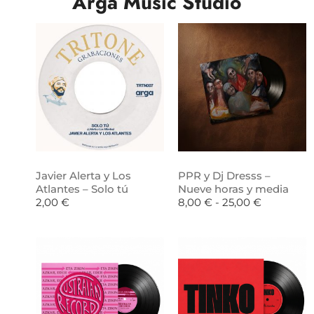
Arga Music Studio
Javier Alerta y Los
PPR y Dj Dresss –
Atlantes – Solo tú
Nueve horas y media
2,00
€
8,00
€
-
25,00
€