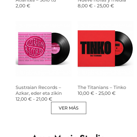
2,00
€
8,00
€
-
25,00
€
Sustraian Records –
The Titanians – Tinko
Azkar, eder eta zikin
10,00
€
-
25,00
€
12,00
€
-
21,00
€
VER MÁS