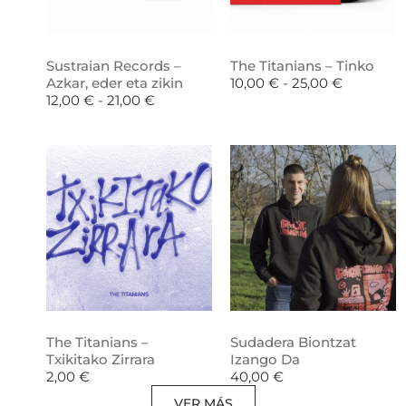
Sustraian Records –
The Titanians – Tinko
Azkar, eder eta zikin
10,00
€
-
25,00
€
12,00
€
-
21,00
€
The Titanians –
Sudadera Biontzat
Txikitako Zirrara
Izango Da
2,00
€
40,00
€
VER MÁS