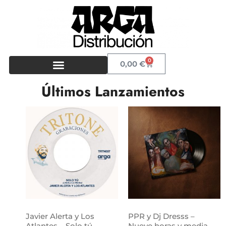
0
0,00
€
Últimos Lanzamientos
Javier Alerta y Los
PPR y Dj Dresss –
Atlantes – Solo tú
Nueve horas y media