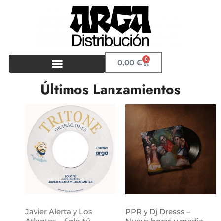
0
0,00
€
Últimos Lanzamientos
Javier Alerta y Los
PPR y Dj Dresss –
Atlantes – Solo tú
Nueve horas y media