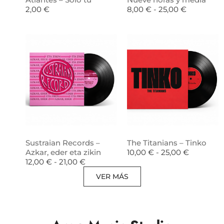
2,00
€
8,00
€
-
25,00
€
Sustraian Records –
The Titanians – Tinko
Azkar, eder eta zikin
10,00
€
-
25,00
€
12,00
€
-
21,00
€
VER MÁS