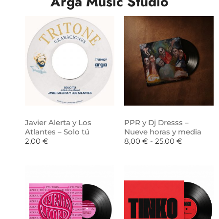
Arga Music Studio
Javier Alerta y Los
PPR y Dj Dresss –
Atlantes – Solo tú
Nueve horas y media
2,00
€
8,00
€
-
25,00
€