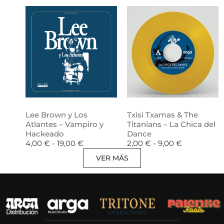
Lee Brown y Los
Txisi Txamas & The
Atlantes – Vampiro y
Titanians – La Chica del
Hackeado
Dance
4,00
€
-
19,00
€
2,00
€
-
9,00
€
VER MÁS