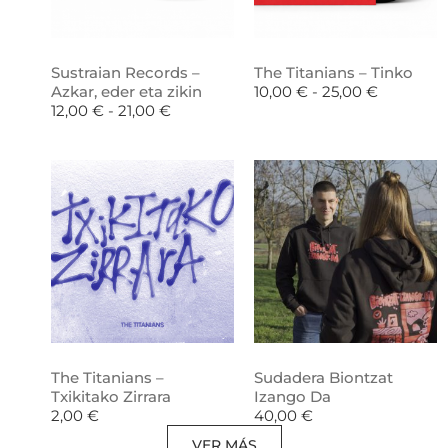
Sustraian Records –
The Titanians – Tinko
Azkar, eder eta zikin
10,00
€
-
25,00
€
12,00
€
-
21,00
€
The Titanians –
Sudadera Biontzat
Txikitako Zirrara
Izango Da
2,00
€
40,00
€
VER MÁS