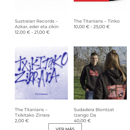
Sustraian Records –
The Titanians – Tinko
Azkar, eder eta zikin
10,00
€
-
25,00
€
12,00
€
-
21,00
€
The Titanians –
Sudadera Biontzat
Txikitako Zirrara
Izango Da
2,00
€
40,00
€
VER MÁS