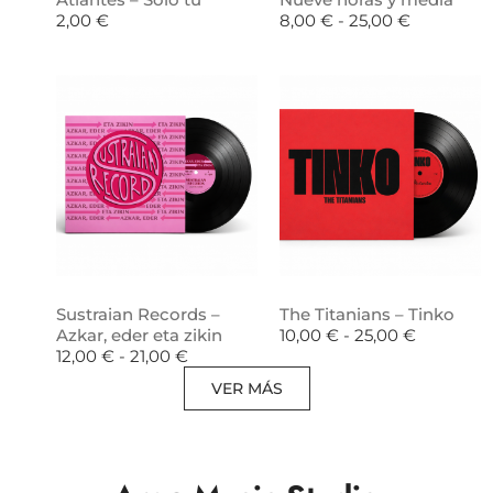
2,00
€
8,00
€
-
25,00
€
Sustraian Records –
The Titanians – Tinko
Azkar, eder eta zikin
10,00
€
-
25,00
€
12,00
€
-
21,00
€
VER MÁS