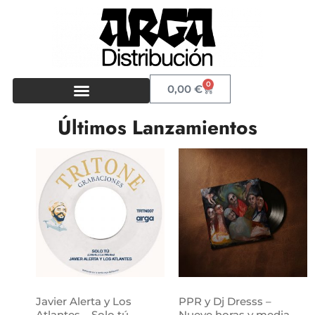
0
0,00
€
Últimos Lanzamientos
Javier Alerta y Los
PPR y Dj Dresss –
Atlantes – Solo tú
Nueve horas y media