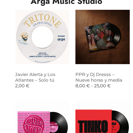
Arga Music Studio
Javier Alerta y Los
PPR y Dj Dresss –
Atlantes – Solo tú
Nueve horas y media
2,00
€
8,00
€
-
25,00
€