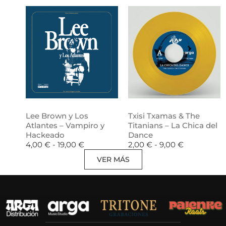
Lee Brown y Los
Txisi Txamas & The
Atlantes – Vampiro y
Titanians – La Chica del
Hackeado
Dance
4,00
€
-
19,00
€
2,00
€
-
9,00
€
VER MÁS