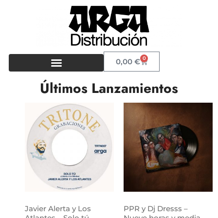
0
0,00
€
Últimos Lanzamientos
Javier Alerta y Los
PPR y Dj Dresss –
Atlantes – Solo tú
Nueve horas y media