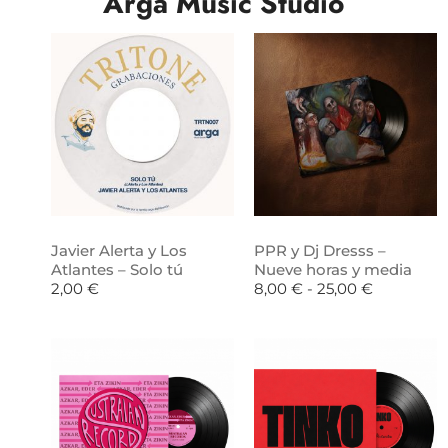
Arga Music Studio
Javier Alerta y Los
PPR y Dj Dresss –
Atlantes – Solo tú
Nueve horas y media
2,00
€
8,00
€
-
25,00
€