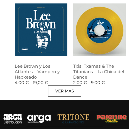
Lee Brown y Los
Txisi Txamas & The
Atlantes – Vampiro y
Titanians – La Chica del
Hackeado
Dance
4,00
€
-
19,00
€
2,00
€
-
9,00
€
VER MÁS