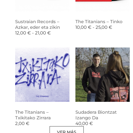
Sustraian Records –
The Titanians – Tinko
Azkar, eder eta zikin
10,00
€
-
25,00
€
12,00
€
-
21,00
€
The Titanians –
Sudadera Biontzat
Txikitako Zirrara
Izango Da
2,00
€
40,00
€
VER MÁS