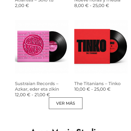
2,00
€
8,00
€
-
25,00
€
Sustraian Records –
The Titanians – Tinko
Azkar, eder eta zikin
10,00
€
-
25,00
€
12,00
€
-
21,00
€
VER MÁS