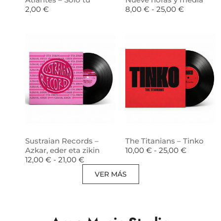
2,00
€
8,00
€
-
25,00
€
Sustraian Records –
The Titanians – Tinko
Azkar, eder eta zikin
10,00
€
-
25,00
€
12,00
€
-
21,00
€
VER MÁS