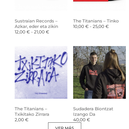
Sustraian Records –
The Titanians – Tinko
Azkar, eder eta zikin
10,00
€
-
25,00
€
12,00
€
-
21,00
€
The Titanians –
Sudadera Biontzat
Txikitako Zirrara
Izango Da
2,00
€
40,00
€
VER MÁS