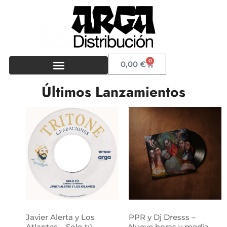
0
0,00
€
Últimos Lanzamientos
Javier Alerta y Los
PPR y Dj Dresss –
Atlantes – Solo tú
Nueve horas y media