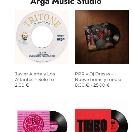
Arga Music Studio
Javier Alerta y Los
PPR y Dj Dresss –
Atlantes – Solo tú
Nueve horas y media
2,00
€
8,00
€
-
25,00
€