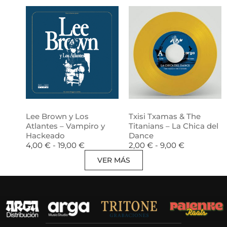
Lee Brown y Los
Txisi Txamas & The
Atlantes – Vampiro y
Titanians – La Chica del
Hackeado
Dance
4,00
€
-
19,00
€
2,00
€
-
9,00
€
VER MÁS