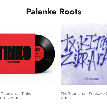
Palenke Roots
 Titanians – Tinko
The Titanians – Txikitako Z
00
€
-
25,00
€
2,00
€