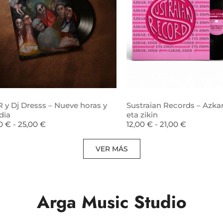
 y Dj Dresss – Nueve horas y
Sustraian Records – Azkar
dia
eta zikin
00
€
-
25,00
€
12,00
€
-
21,00
€
VER MÁS
Arga Music Studio