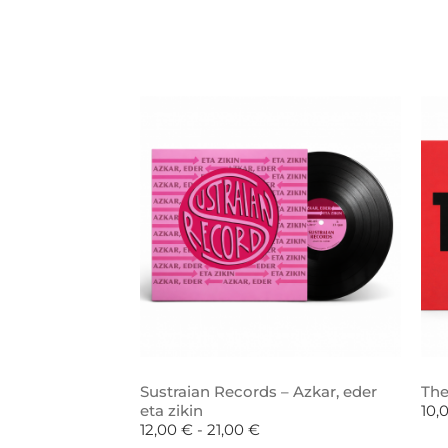
Sustraian Records – Azkar, eder
The
eta zikin
10,
12,00
€
-
21,00
€