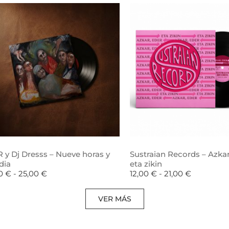
 y Dj Dresss – Nueve horas y
Sustraian Records – Azkar
dia
eta zikin
00
€
-
25,00
€
12,00
€
-
21,00
€
VER MÁS