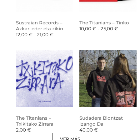
Sustraian Records –
The Titanians – Tinko
Azkar, eder eta zikin
10,00
€
-
25,00
€
12,00
€
-
21,00
€
The Titanians –
Sudadera Biontzat
Txikitako Zirrara
Izango Da
2,00
€
40,00
€
VER MÁS