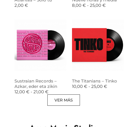
2,00
€
8,00
€
-
25,00
€
Sustraian Records –
The Titanians – Tinko
Azkar, eder eta zikin
10,00
€
-
25,00
€
12,00
€
-
21,00
€
VER MÁS