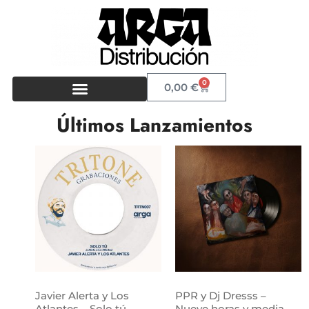
0
0,00
€
Últimos Lanzamientos
Javier Alerta y Los
PPR y Dj Dresss –
Atlantes – Solo tú
Nueve horas y media