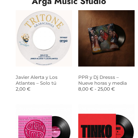
Arga Music Studio
Javier Alerta y Los
PPR y Dj Dresss –
Atlantes – Solo tú
Nueve horas y media
2,00
€
8,00
€
-
25,00
€