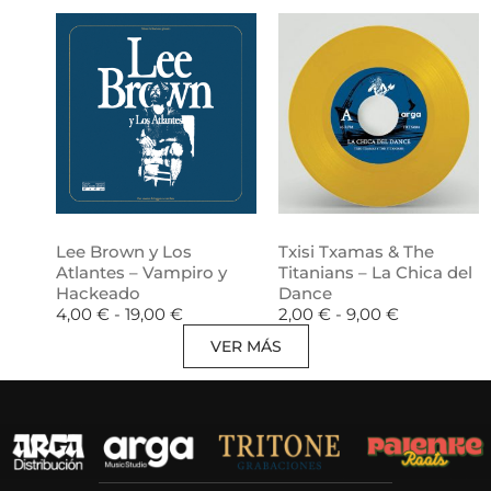
Lee Brown y Los
Txisi Txamas & The
Atlantes – Vampiro y
Titanians – La Chica del
Hackeado
Dance
4,00
€
-
19,00
€
2,00
€
-
9,00
€
VER MÁS