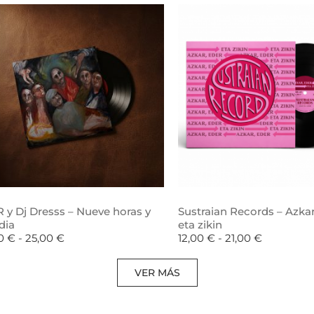
 y Dj Dresss – Nueve horas y
Sustraian Records – Azkar
dia
eta zikin
00
€
-
25,00
€
12,00
€
-
21,00
€
VER MÁS