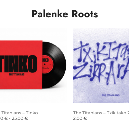
Palenke Roots
 Titanians – Tinko
The Titanians – Txikitako Z
00
€
-
25,00
€
2,00
€