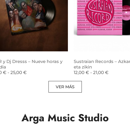
 y Dj Dresss – Nueve horas y
Sustraian Records – Azkar
dia
eta zikin
00
€
-
25,00
€
12,00
€
-
21,00
€
VER MÁS
Arga Music Studio