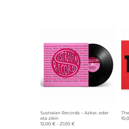
Sustraian Records – Azkar, eder
The
eta zikin
10,
12,00
€
-
21,00
€