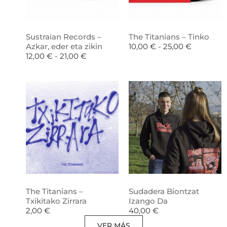
Sustraian Records –
The Titanians – Tinko
Azkar, eder eta zikin
10,00
€
-
25,00
€
12,00
€
-
21,00
€
The Titanians –
Sudadera Biontzat
Txikitako Zirrara
Izango Da
2,00
€
40,00
€
VER MÁS