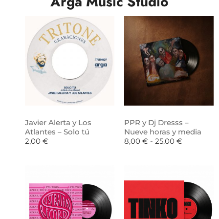
Arga Music Studio
Javier Alerta y Los
PPR y Dj Dresss –
Atlantes – Solo tú
Nueve horas y media
2,00
€
8,00
€
-
25,00
€