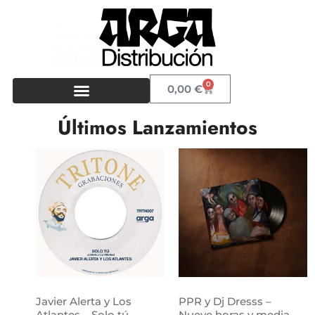
0
0,00
€
Últimos Lanzamientos
Javier Alerta y Los
PPR y Dj Dresss –
Atlantes – Solo tú
Nueve horas y media