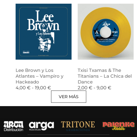
Lee Brown y Los
Txisi Txamas & The
Atlantes – Vampiro y
Titanians – La Chica del
Hackeado
Dance
4,00
€
-
19,00
€
2,00
€
-
9,00
€
VER MÁS