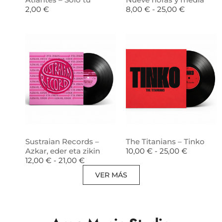
2,00
€
8,00
€
-
25,00
€
Sustraian Records –
The Titanians – Tinko
Azkar, eder eta zikin
10,00
€
-
25,00
€
12,00
€
-
21,00
€
VER MÁS