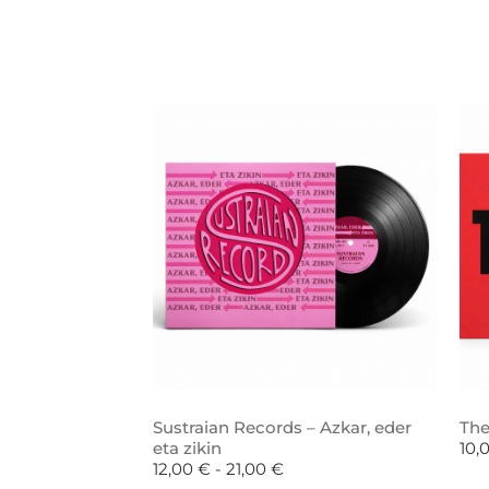
Sustraian Records – Azkar, eder
The
eta zikin
10,
12,00
€
-
21,00
€