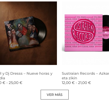
 y Dj Dresss – Nueve horas y
Sustraian Records – Azkar
dia
eta zikin
00
€
-
25,00
€
12,00
€
-
21,00
€
VER MÁS