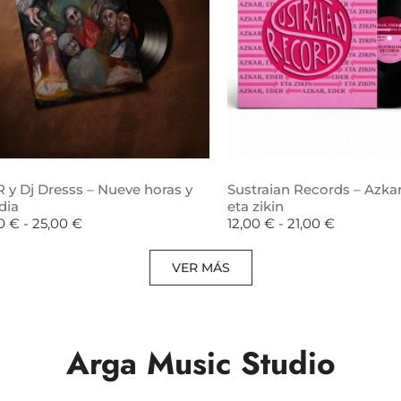
 y Dj Dresss – Nueve horas y
Sustraian Records – Azkar
dia
eta zikin
00
€
-
25,00
€
12,00
€
-
21,00
€
VER MÁS
Arga Music Studio