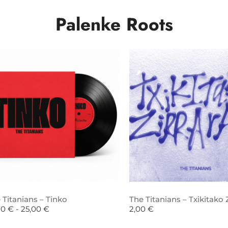
Palenke Roots
 Titanians – Tinko
The Titanians – Txikitako Z
00
€
-
25,00
€
2,00
€