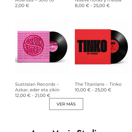
2,00
€
8,00
€
-
25,00
€
Sustraian Records –
The Titanians – Tinko
Azkar, eder eta zikin
10,00
€
-
25,00
€
12,00
€
-
21,00
€
VER MÁS