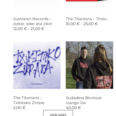
Sustraian Records –
The Titanians – Tinko
Azkar, eder eta zikin
10,00
€
-
25,00
€
12,00
€
-
21,00
€
The Titanians –
Sudadera Biontzat
Txikitako Zirrara
Izango Da
2,00
€
40,00
€
VER MÁS