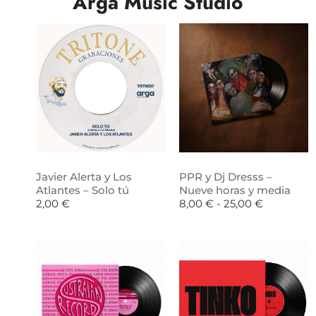
Arga Music Studio
Javier Alerta y Los
PPR y Dj Dresss –
Atlantes – Solo tú
Nueve horas y media
2,00
€
8,00
€
-
25,00
€