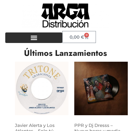
0
0,00
€
Últimos Lanzamientos
Javier Alerta y Los
PPR y Dj Dresss –
Atlantes – Solo tú
Nueve horas y media