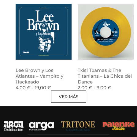
Lee Brown y Los
Txisi Txamas & The
Atlantes – Vampiro y
Titanians – La Chica del
Hackeado
Dance
4,00
€
-
19,00
€
2,00
€
-
9,00
€
VER MÁS