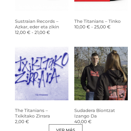
Sustraian Records –
The Titanians – Tinko
Azkar, eder eta zikin
10,00
€
-
25,00
€
12,00
€
-
21,00
€
The Titanians –
Sudadera Biontzat
Txikitako Zirrara
Izango Da
2,00
€
40,00
€
VER MÁS