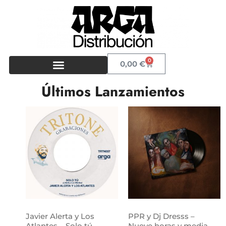
0
0,00
€
Últimos Lanzamientos
Javier Alerta y Los
PPR y Dj Dresss –
Atlantes – Solo tú
Nueve horas y media