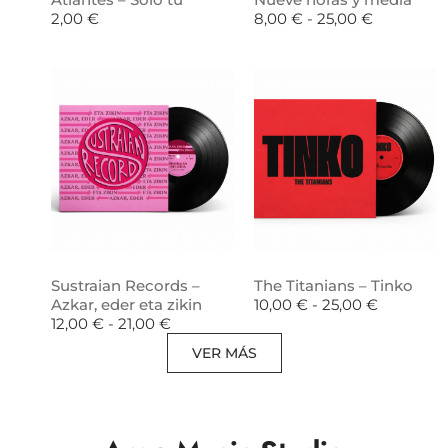
2,00
€
8,00
€
-
25,00
€
Sustraian Records –
The Titanians – Tinko
Azkar, eder eta zikin
10,00
€
-
25,00
€
12,00
€
-
21,00
€
VER MÁS