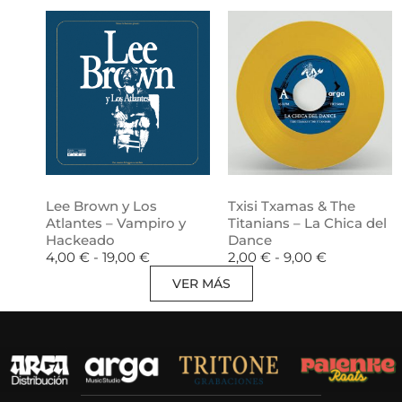
Lee Brown y Los
Txisi Txamas & The
Atlantes – Vampiro y
Titanians – La Chica del
Hackeado
Dance
4,00
€
-
19,00
€
2,00
€
-
9,00
€
VER MÁS