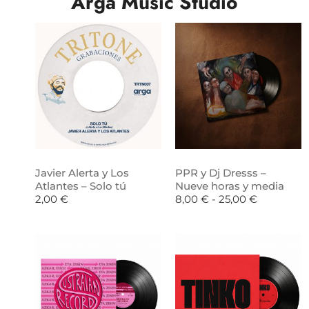
Arga Music Studio
Javier Alerta y Los
PPR y Dj Dresss –
Atlantes – Solo tú
Nueve horas y media
2,00
€
8,00
€
-
25,00
€