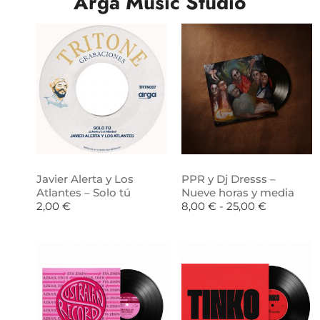
Arga Music Studio
Javier Alerta y Los
PPR y Dj Dresss –
Atlantes – Solo tú
Nueve horas y media
2,00
€
8,00
€
-
25,00
€