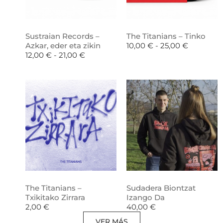
Sustraian Records –
The Titanians – Tinko
Azkar, eder eta zikin
10,00
€
-
25,00
€
12,00
€
-
21,00
€
The Titanians –
Sudadera Biontzat
Txikitako Zirrara
Izango Da
2,00
€
40,00
€
VER MÁS