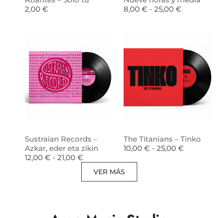
2,00
€
8,00
€
-
25,00
€
Sustraian Records –
The Titanians – Tinko
Azkar, eder eta zikin
10,00
€
-
25,00
€
12,00
€
-
21,00
€
VER MÁS