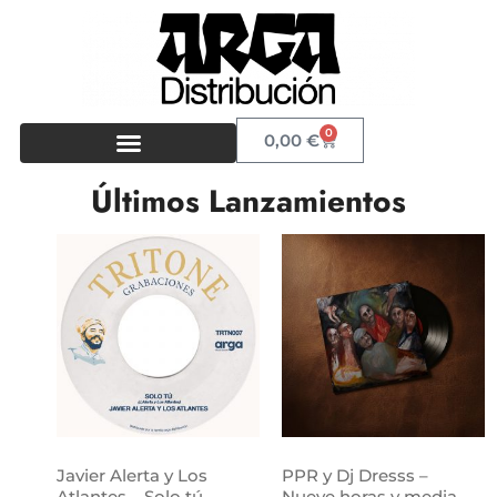
0
0,00
€
Últimos Lanzamientos
Javier Alerta y Los
PPR y Dj Dresss –
Atlantes – Solo tú
Nueve horas y media