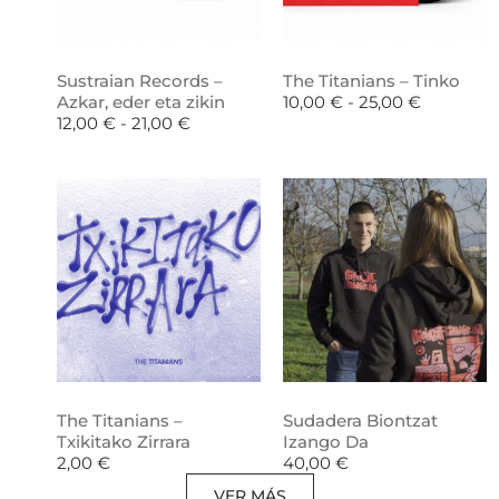
Sustraian Records –
The Titanians – Tinko
Azkar, eder eta zikin
10,00
€
-
25,00
€
12,00
€
-
21,00
€
The Titanians –
Sudadera Biontzat
Txikitako Zirrara
Izango Da
2,00
€
40,00
€
VER MÁS