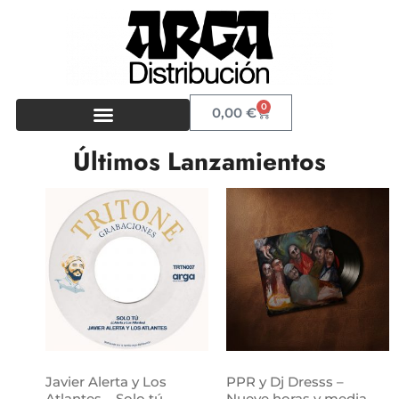
0
0,00
€
Últimos Lanzamientos
Javier Alerta y Los
PPR y Dj Dresss –
Atlantes – Solo tú
Nueve horas y media