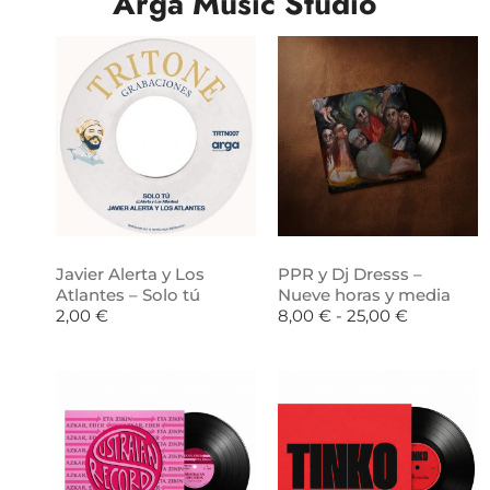
Arga Music Studio
Javier Alerta y Los
PPR y Dj Dresss –
Atlantes – Solo tú
Nueve horas y media
2,00
€
8,00
€
-
25,00
€