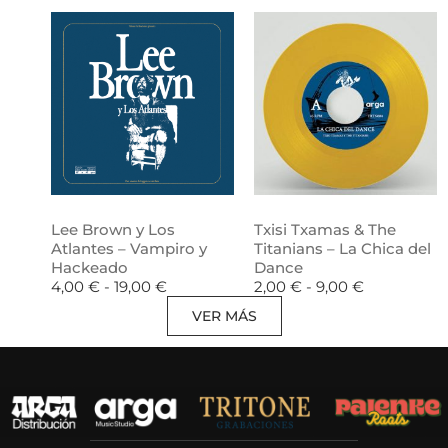
Lee Brown y Los
Txisi Txamas & The
Atlantes – Vampiro y
Titanians – La Chica del
Hackeado
Dance
4,00
€
-
19,00
€
2,00
€
-
9,00
€
VER MÁS