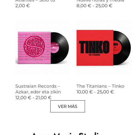
2,00
€
8,00
€
-
25,00
€
Sustraian Records –
The Titanians – Tinko
Azkar, eder eta zikin
10,00
€
-
25,00
€
12,00
€
-
21,00
€
VER MÁS