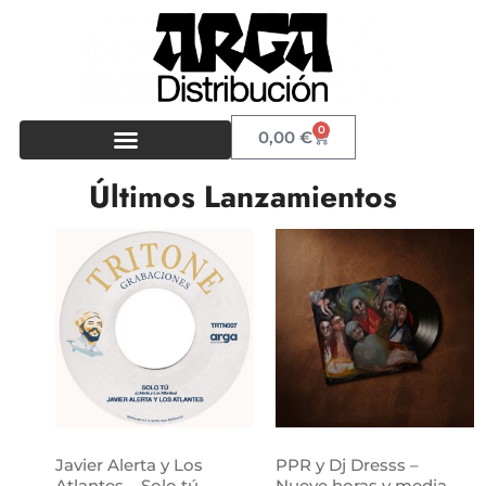
0
0,00
€
Últimos Lanzamientos
Javier Alerta y Los
PPR y Dj Dresss –
Atlantes – Solo tú
Nueve horas y media