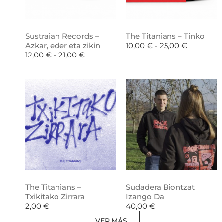
Sustraian Records –
The Titanians – Tinko
Azkar, eder eta zikin
10,00
€
-
25,00
€
12,00
€
-
21,00
€
The Titanians –
Sudadera Biontzat
Txikitako Zirrara
Izango Da
2,00
€
40,00
€
VER MÁS