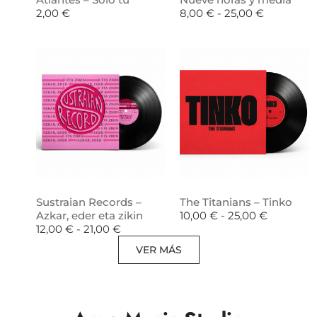
2,00
€
8,00
€
-
25,00
€
Sustraian Records –
The Titanians – Tinko
Azkar, eder eta zikin
10,00
€
-
25,00
€
12,00
€
-
21,00
€
VER MÁS