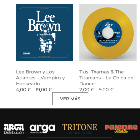
Lee Brown y Los
Txisi Txamas & The
Atlantes – Vampiro y
Titanians – La Chica del
Hackeado
Dance
4,00
€
-
19,00
€
2,00
€
-
9,00
€
VER MÁS