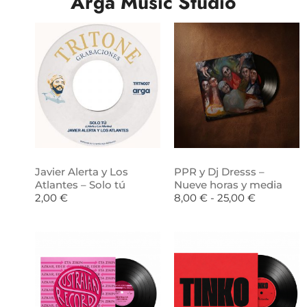
Arga Music Studio
Javier Alerta y Los
PPR y Dj Dresss –
Atlantes – Solo tú
Nueve horas y media
2,00
€
8,00
€
-
25,00
€