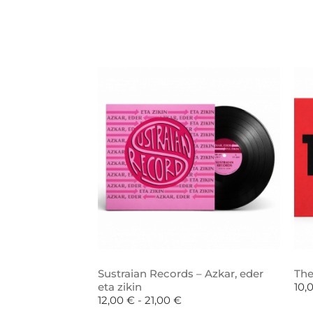
Sustraian Records – Azkar, eder
The
eta zikin
10,
12,00
€
-
21,00
€