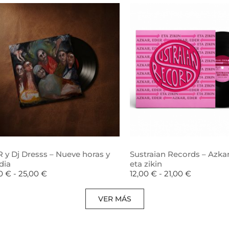
 y Dj Dresss – Nueve horas y
Sustraian Records – Azkar
dia
eta zikin
00
€
-
25,00
€
12,00
€
-
21,00
€
VER MÁS