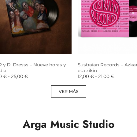
 y Dj Dresss – Nueve horas y
Sustraian Records – Azkar
dia
eta zikin
00
€
-
25,00
€
12,00
€
-
21,00
€
VER MÁS
Arga Music Studio