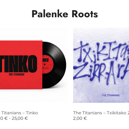
Palenke Roots
 Titanians – Tinko
The Titanians – Txikitako Z
00
€
-
25,00
€
2,00
€