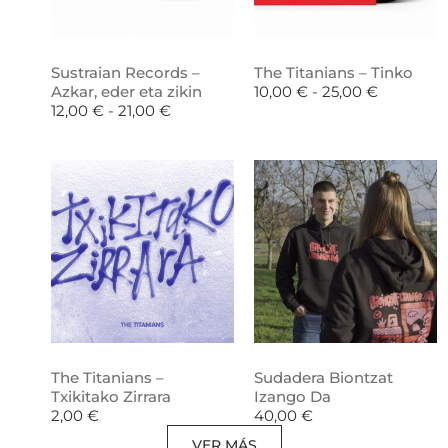
Sustraian Records –
The Titanians – Tinko
Azkar, eder eta zikin
10,00
€
-
25,00
€
12,00
€
-
21,00
€
The Titanians –
Sudadera Biontzat
Txikitako Zirrara
Izango Da
2,00
€
40,00
€
VER MÁS