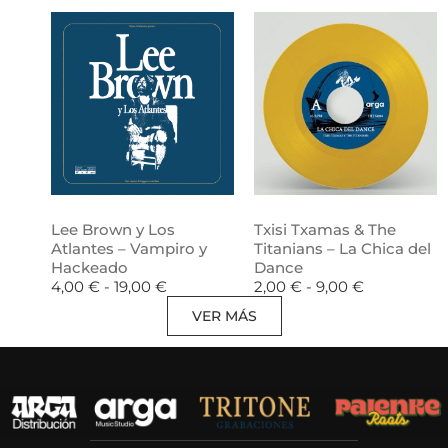
Lee Brown y Los
Txisi Txamas & The
Atlantes – Vampiro y
Titanians – La Chica del
Hackeado
Dance
4,00
€
-
19,00
€
2,00
€
-
9,00
€
VER MÁS