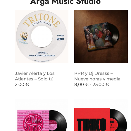
Arga Music Studio
Javier Alerta y Los
PPR y Dj Dresss –
Atlantes – Solo tú
Nueve horas y media
2,00
€
8,00
€
-
25,00
€