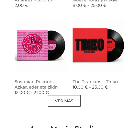
2,00
€
8,00
€
-
25,00
€
Sustraian Records –
The Titanians – Tinko
Azkar, eder eta zikin
10,00
€
-
25,00
€
12,00
€
-
21,00
€
VER MÁS