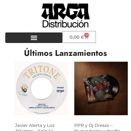
0
0,00
€
Últimos Lanzamientos
Javier Alerta y Los
PPR y Dj Dresss –
Atlantes – Solo tú
Nueve horas y media