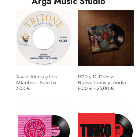
Arga Music Studio
Javier Alerta y Los
PPR y Dj Dresss –
Atlantes – Solo tú
Nueve horas y media
2,00
€
8,00
€
-
25,00
€