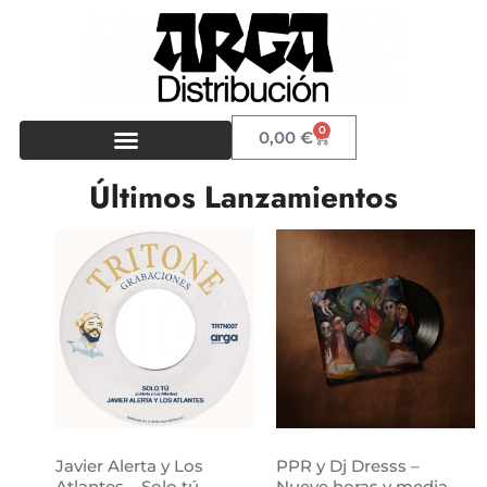
0
0,00
€
Últimos Lanzamientos
Javier Alerta y Los
PPR y Dj Dresss –
Atlantes – Solo tú
Nueve horas y media