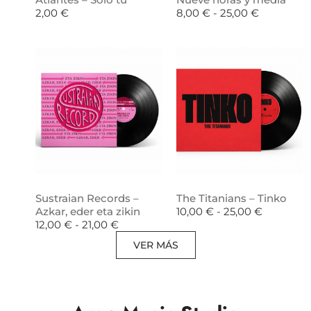
2,00
€
8,00
€
-
25,00
€
Sustraian Records –
The Titanians – Tinko
Azkar, eder eta zikin
10,00
€
-
25,00
€
12,00
€
-
21,00
€
VER MÁS