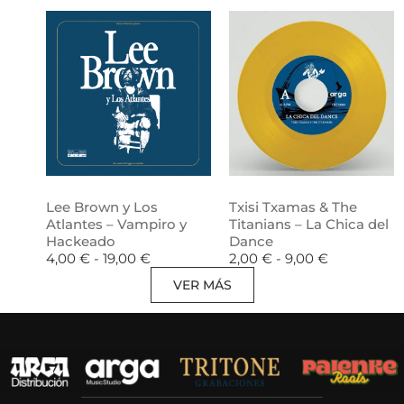
Lee Brown y Los
Txisi Txamas & The
Atlantes – Vampiro y
Titanians – La Chica del
Hackeado
Dance
4,00
€
-
19,00
€
2,00
€
-
9,00
€
VER MÁS