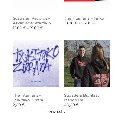
Sustraian Records –
The Titanians – Tinko
Azkar, eder eta zikin
10,00
€
-
25,00
€
12,00
€
-
21,00
€
The Titanians –
Sudadera Biontzat
Txikitako Zirrara
Izango Da
2,00
€
40,00
€
VER MÁS