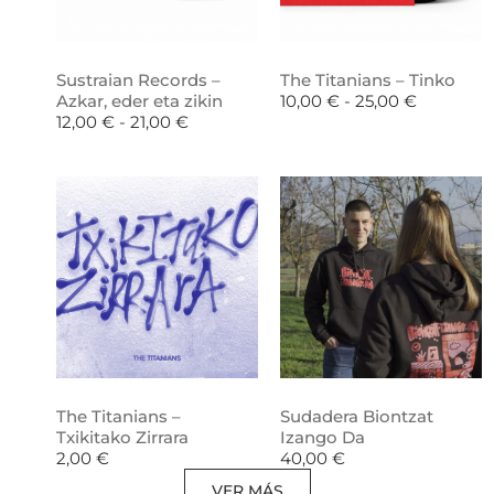
Sustraian Records –
The Titanians – Tinko
Azkar, eder eta zikin
10,00
€
-
25,00
€
12,00
€
-
21,00
€
The Titanians –
Sudadera Biontzat
Txikitako Zirrara
Izango Da
2,00
€
40,00
€
VER MÁS