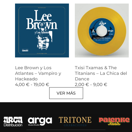
Lee Brown y Los
Txisi Txamas & The
Atlantes – Vampiro y
Titanians – La Chica del
Hackeado
Dance
4,00
€
-
19,00
€
2,00
€
-
9,00
€
VER MÁS