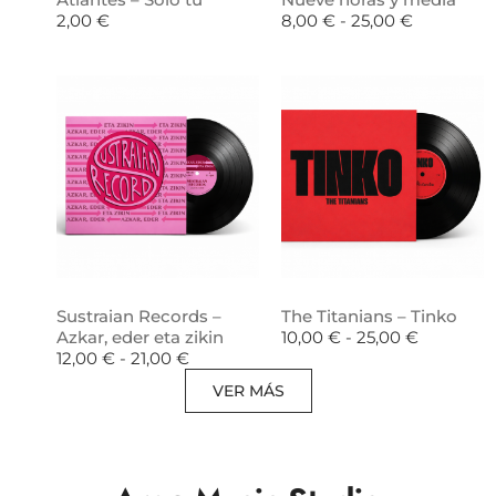
2,00
€
8,00
€
-
25,00
€
Sustraian Records –
The Titanians – Tinko
Azkar, eder eta zikin
10,00
€
-
25,00
€
12,00
€
-
21,00
€
VER MÁS