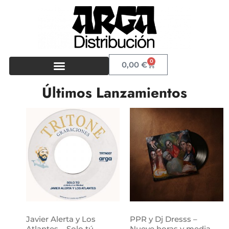
0
0,00
€
Últimos Lanzamientos
Javier Alerta y Los
PPR y Dj Dresss –
Atlantes – Solo tú
Nueve horas y media