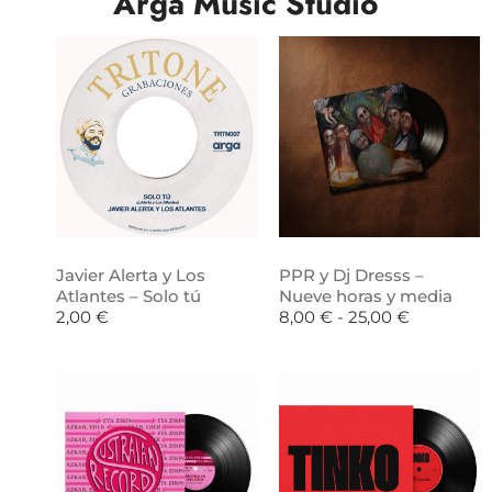
Arga Music Studio
Javier Alerta y Los
PPR y Dj Dresss –
Atlantes – Solo tú
Nueve horas y media
2,00
€
8,00
€
-
25,00
€