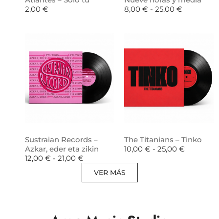
2,00
€
8,00
€
-
25,00
€
Sustraian Records –
The Titanians – Tinko
Azkar, eder eta zikin
10,00
€
-
25,00
€
12,00
€
-
21,00
€
VER MÁS