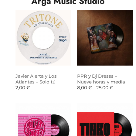
Arga Music Studio
Javier Alerta y Los
PPR y Dj Dresss –
Atlantes – Solo tú
Nueve horas y media
2,00
€
8,00
€
-
25,00
€