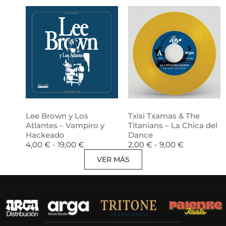
Lee Brown y Los
Txisi Txamas & The
Atlantes – Vampiro y
Titanians – La Chica del
Hackeado
Dance
4,00
€
-
19,00
€
2,00
€
-
9,00
€
VER MÁS