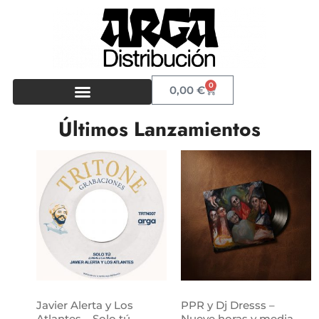
0
0,00
€
Últimos Lanzamientos
Javier Alerta y Los
PPR y Dj Dresss –
Atlantes – Solo tú
Nueve horas y media