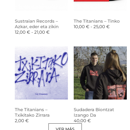
Sustraian Records –
The Titanians – Tinko
Azkar, eder eta zikin
10,00
€
-
25,00
€
12,00
€
-
21,00
€
The Titanians –
Sudadera Biontzat
Txikitako Zirrara
Izango Da
2,00
€
40,00
€
VER MÁS