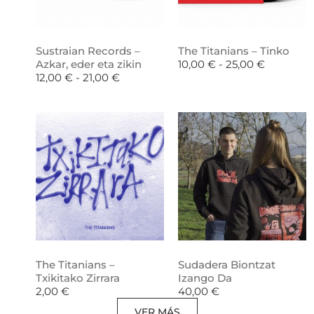
Sustraian Records –
The Titanians – Tinko
Azkar, eder eta zikin
10,00
€
-
25,00
€
12,00
€
-
21,00
€
The Titanians –
Sudadera Biontzat
Txikitako Zirrara
Izango Da
2,00
€
40,00
€
VER MÁS