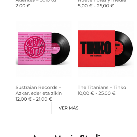
2,00
€
8,00
€
-
25,00
€
Sustraian Records –
The Titanians – Tinko
Azkar, eder eta zikin
10,00
€
-
25,00
€
12,00
€
-
21,00
€
VER MÁS