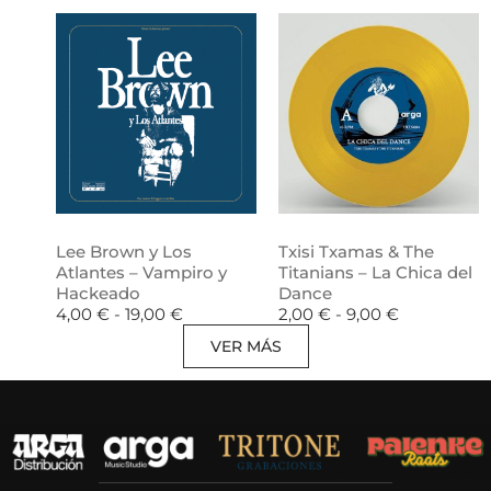
Lee Brown y Los
Txisi Txamas & The
Atlantes – Vampiro y
Titanians – La Chica del
Hackeado
Dance
4,00
€
-
19,00
€
2,00
€
-
9,00
€
VER MÁS