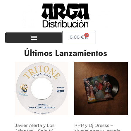
0
0,00
€
Últimos Lanzamientos
Javier Alerta y Los
PPR y Dj Dresss –
Atlantes – Solo tú
Nueve horas y media