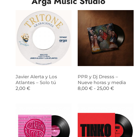
Arga Music Studio
Javier Alerta y Los
PPR y Dj Dresss –
Atlantes – Solo tú
Nueve horas y media
2,00
€
8,00
€
-
25,00
€