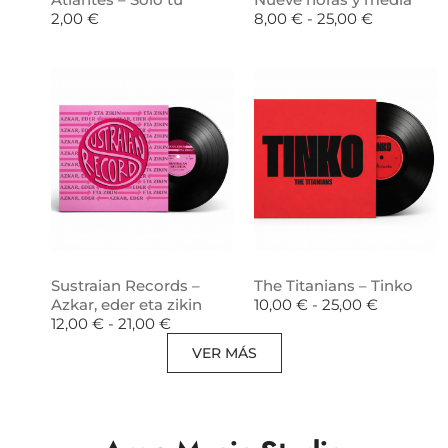
2,00
€
8,00
€
-
25,00
€
Sustraian Records –
The Titanians – Tinko
Azkar, eder eta zikin
10,00
€
-
25,00
€
12,00
€
-
21,00
€
VER MÁS