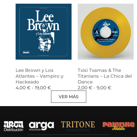
Lee Brown y Los
Txisi Txamas & The
Atlantes – Vampiro y
Titanians – La Chica del
Hackeado
Dance
4,00
€
-
19,00
€
2,00
€
-
9,00
€
VER MÁS