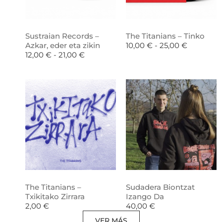
Sustraian Records –
The Titanians – Tinko
Azkar, eder eta zikin
10,00
€
-
25,00
€
12,00
€
-
21,00
€
The Titanians –
Sudadera Biontzat
Txikitako Zirrara
Izango Da
2,00
€
40,00
€
VER MÁS