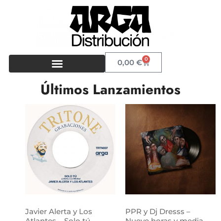
0
0,00
€
Últimos Lanzamientos
Javier Alerta y Los
PPR y Dj Dresss –
Atlantes – Solo tú
Nueve horas y media