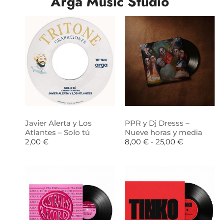
Arga Music Studio
Javier Alerta y Los
PPR y Dj Dresss –
Atlantes – Solo tú
Nueve horas y media
2,00
€
8,00
€
-
25,00
€