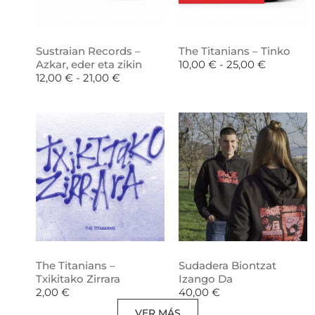
Sustraian Records –
The Titanians – Tinko
Azkar, eder eta zikin
10,00
€
-
25,00
€
12,00
€
-
21,00
€
The Titanians –
Sudadera Biontzat
Txikitako Zirrara
Izango Da
2,00
€
40,00
€
VER MÁS