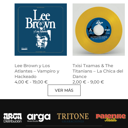
Lee Brown y Los
Txisi Txamas & The
Atlantes – Vampiro y
Titanians – La Chica del
Hackeado
Dance
4,00
€
-
19,00
€
2,00
€
-
9,00
€
VER MÁS