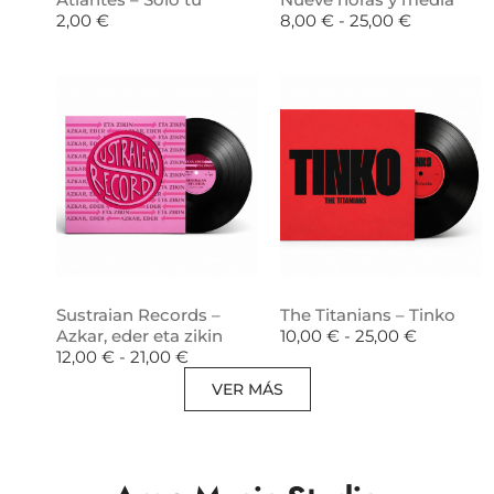
2,00
€
8,00
€
-
25,00
€
Sustraian Records –
The Titanians – Tinko
Azkar, eder eta zikin
10,00
€
-
25,00
€
12,00
€
-
21,00
€
VER MÁS