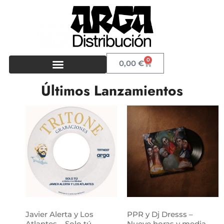
0
0,00
€
Últimos Lanzamientos
Javier Alerta y Los
PPR y Dj Dresss –
Atlantes – Solo tú
Nueve horas y media