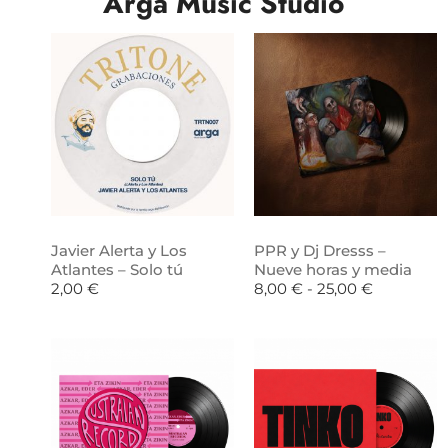
Arga Music Studio
Javier Alerta y Los
PPR y Dj Dresss –
Atlantes – Solo tú
Nueve horas y media
2,00
€
8,00
€
-
25,00
€