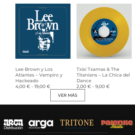
Lee Brown y Los
Txisi Txamas & The
Atlantes – Vampiro y
Titanians – La Chica del
Hackeado
Dance
4,00
€
-
19,00
€
2,00
€
-
9,00
€
VER MÁS