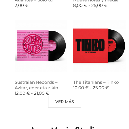
2,00
€
8,00
€
-
25,00
€
Sustraian Records –
The Titanians – Tinko
Azkar, eder eta zikin
10,00
€
-
25,00
€
12,00
€
-
21,00
€
VER MÁS