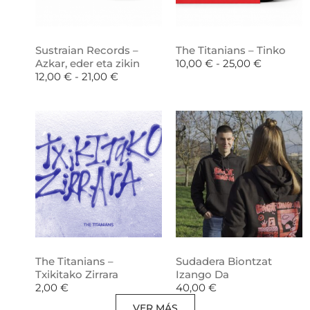
Sustraian Records –
The Titanians – Tinko
Azkar, eder eta zikin
10,00
€
-
25,00
€
12,00
€
-
21,00
€
The Titanians –
Sudadera Biontzat
Txikitako Zirrara
Izango Da
2,00
€
40,00
€
VER MÁS