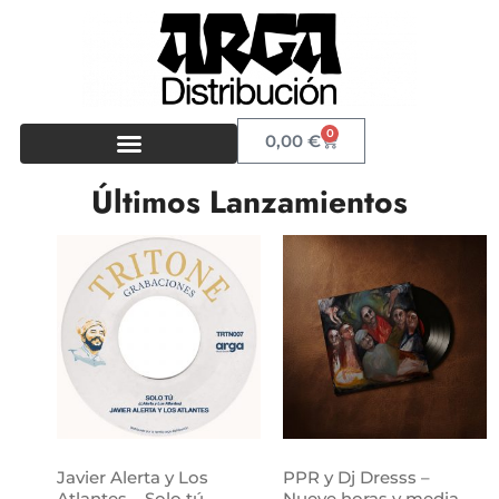
0
0,00
€
Últimos Lanzamientos
Javier Alerta y Los
PPR y Dj Dresss –
Atlantes – Solo tú
Nueve horas y media