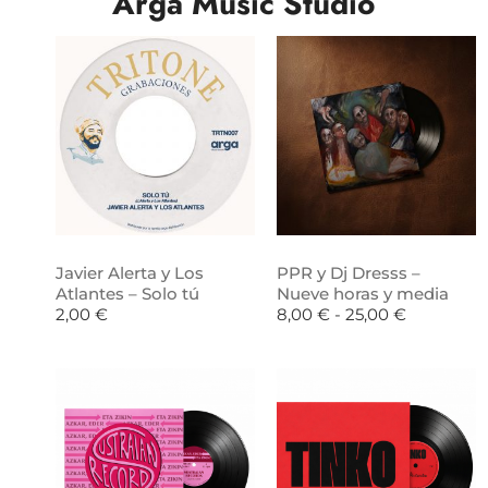
Arga Music Studio
Javier Alerta y Los
PPR y Dj Dresss –
Atlantes – Solo tú
Nueve horas y media
2,00
€
8,00
€
-
25,00
€