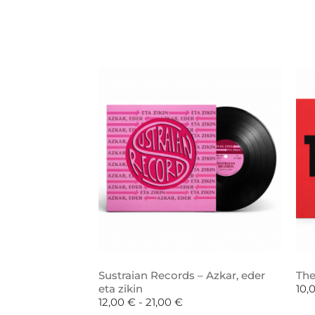
Sustraian Records – Azkar, eder
The
eta zikin
10,
12,00
€
-
21,00
€