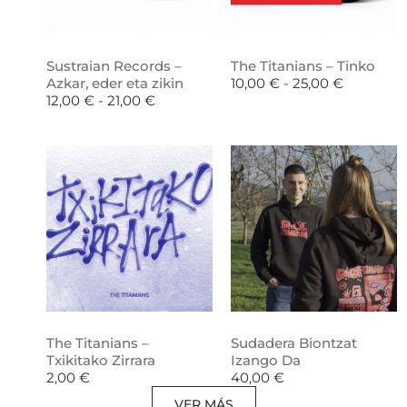
Sustraian Records –
The Titanians – Tinko
Azkar, eder eta zikin
10,00
€
-
25,00
€
12,00
€
-
21,00
€
The Titanians –
Sudadera Biontzat
Txikitako Zirrara
Izango Da
2,00
€
40,00
€
VER MÁS