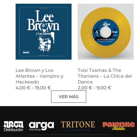
Lee Brown y Los
Txisi Txamas & The
Atlantes – Vampiro y
Titanians – La Chica del
Hackeado
Dance
4,00
€
-
19,00
€
2,00
€
-
9,00
€
VER MÁS