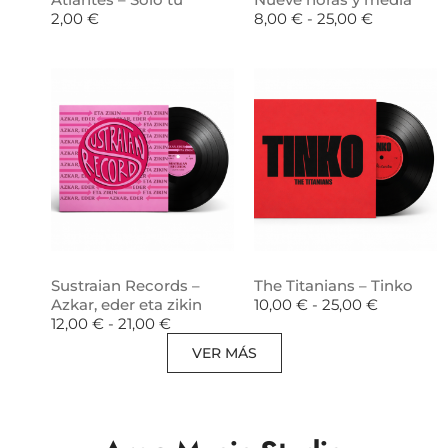
2,00
€
8,00
€
-
25,00
€
Sustraian Records –
The Titanians – Tinko
Azkar, eder eta zikin
10,00
€
-
25,00
€
12,00
€
-
21,00
€
VER MÁS