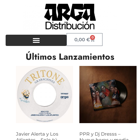
0
0,00
€
Últimos Lanzamientos
Javier Alerta y Los
PPR y Dj Dresss –
Atlantes – Solo tú
Nueve horas y media