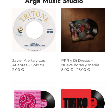
Arga Music Studio
Javier Alerta y Los
PPR y Dj Dresss –
Atlantes – Solo tú
Nueve horas y media
2,00
€
8,00
€
-
25,00
€