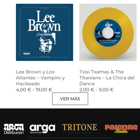
Lee Brown y Los
Txisi Txamas & The
Atlantes – Vampiro y
Titanians – La Chica del
Hackeado
Dance
4,00
€
-
19,00
€
2,00
€
-
9,00
€
VER MÁS