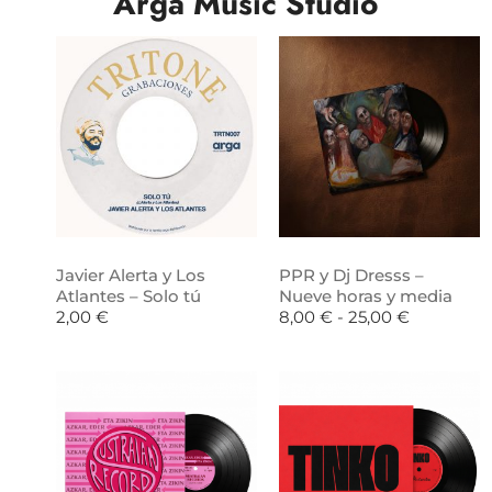
Arga Music Studio
Javier Alerta y Los
PPR y Dj Dresss –
Atlantes – Solo tú
Nueve horas y media
2,00
€
8,00
€
-
25,00
€