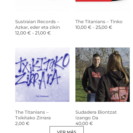
Sustraian Records –
The Titanians – Tinko
Azkar, eder eta zikin
10,00
€
-
25,00
€
12,00
€
-
21,00
€
The Titanians –
Sudadera Biontzat
Txikitako Zirrara
Izango Da
2,00
€
40,00
€
VER MÁS