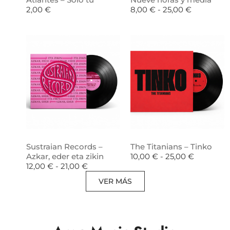
2,00
€
8,00
€
-
25,00
€
Sustraian Records –
The Titanians – Tinko
Azkar, eder eta zikin
10,00
€
-
25,00
€
12,00
€
-
21,00
€
VER MÁS