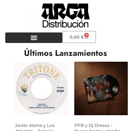
0
0,00
€
Últimos Lanzamientos
Javier Alerta y Los
PPR y Dj Dresss –
Atlantes – Solo tú
Nueve horas y media