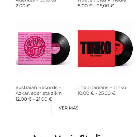
2,00
€
8,00
€
-
25,00
€
Sustraian Records –
The Titanians – Tinko
Azkar, eder eta zikin
10,00
€
-
25,00
€
12,00
€
-
21,00
€
VER MÁS