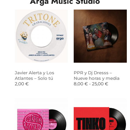
Arga Music Studio
Javier Alerta y Los
PPR y Dj Dresss –
Atlantes – Solo tú
Nueve horas y media
2,00
€
8,00
€
-
25,00
€