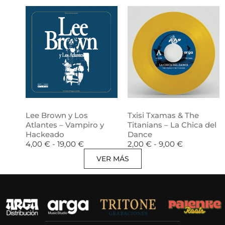
Lee Brown y Los
Txisi Txamas & The
Atlantes – Vampiro y
Titanians – La Chica del
Hackeado
Dance
4,00
€
-
19,00
€
2,00
€
-
9,00
€
VER MÁS