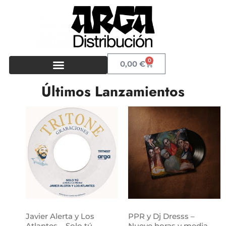
0
0,00
€
Últimos Lanzamientos
Javier Alerta y Los
PPR y Dj Dresss –
Atlantes – Solo tú
Nueve horas y media