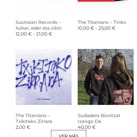
Sustraian Records –
The Titanians – Tinko
Azkar, eder eta zikin
10,00
€
-
25,00
€
12,00
€
-
21,00
€
The Titanians –
Sudadera Biontzat
Txikitako Zirrara
Izango Da
2,00
€
40,00
€
VER MÁS