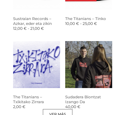
Sustraian Records –
The Titanians – Tinko
Azkar, eder eta zikin
10,00
€
-
25,00
€
12,00
€
-
21,00
€
The Titanians –
Sudadera Biontzat
Txikitako Zirrara
Izango Da
2,00
€
40,00
€
VER MÁS