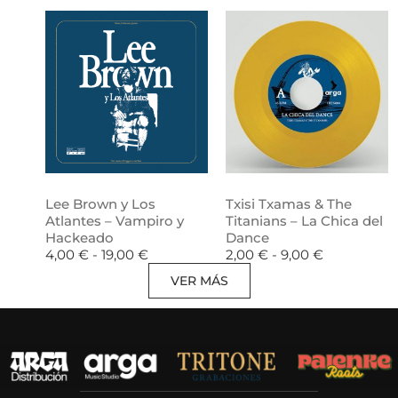
Lee Brown y Los
Txisi Txamas & The
Atlantes – Vampiro y
Titanians – La Chica del
Hackeado
Dance
4,00
€
-
19,00
€
2,00
€
-
9,00
€
VER MÁS