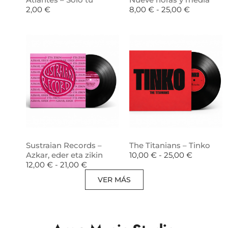
2,00
€
8,00
€
-
25,00
€
Sustraian Records –
The Titanians – Tinko
Azkar, eder eta zikin
10,00
€
-
25,00
€
12,00
€
-
21,00
€
VER MÁS