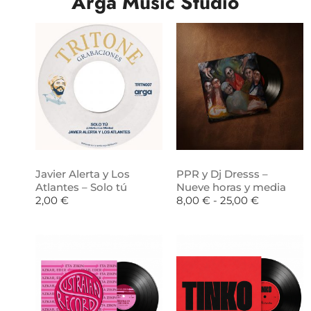
Arga Music Studio
Javier Alerta y Los
PPR y Dj Dresss –
Atlantes – Solo tú
Nueve horas y media
2,00
€
8,00
€
-
25,00
€