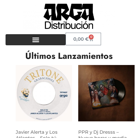
0
0,00
€
Últimos Lanzamientos
Javier Alerta y Los
PPR y Dj Dresss –
Atlantes – Solo tú
Nueve horas y media