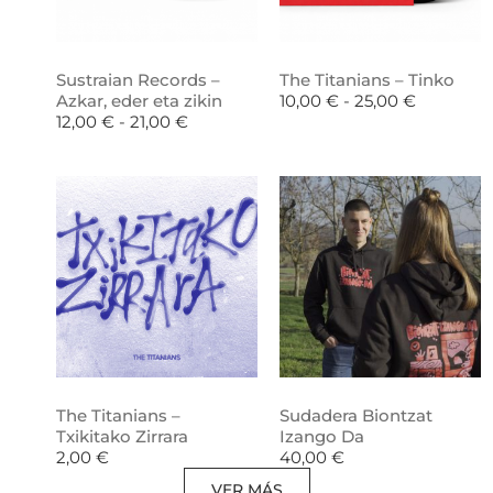
Sustraian Records –
The Titanians – Tinko
Azkar, eder eta zikin
10,00
€
-
25,00
€
12,00
€
-
21,00
€
The Titanians –
Sudadera Biontzat
Txikitako Zirrara
Izango Da
2,00
€
40,00
€
VER MÁS