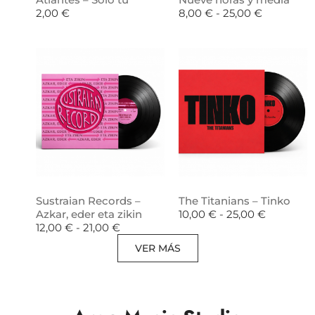
2,00
€
8,00
€
-
25,00
€
Sustraian Records –
The Titanians – Tinko
Azkar, eder eta zikin
10,00
€
-
25,00
€
12,00
€
-
21,00
€
VER MÁS