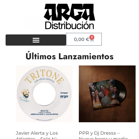
0
0,00
€
Últimos Lanzamientos
Javier Alerta y Los
PPR y Dj Dresss –
Atlantes – Solo tú
Nueve horas y media