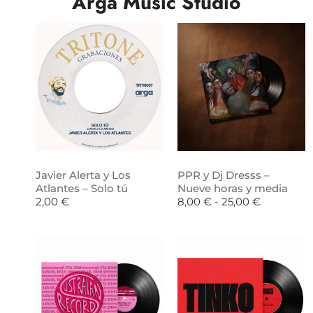
Arga Music Studio
Javier Alerta y Los
PPR y Dj Dresss –
Atlantes – Solo tú
Nueve horas y media
2,00
€
8,00
€
-
25,00
€