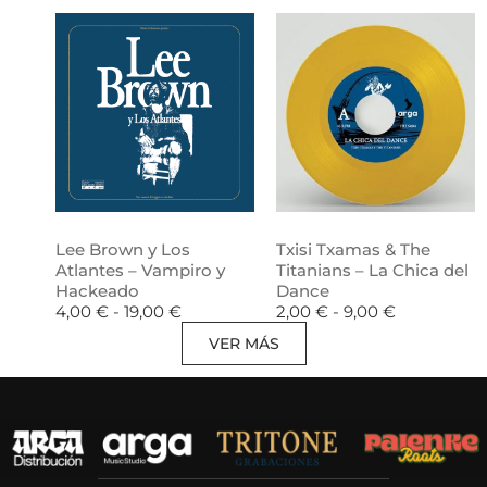
Lee Brown y Los
Txisi Txamas & The
Atlantes – Vampiro y
Titanians – La Chica del
Hackeado
Dance
4,00
€
-
19,00
€
2,00
€
-
9,00
€
VER MÁS