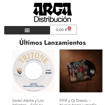
0
0,00
€
Últimos Lanzamientos
Javier Alerta y Los
PPR y Dj Dresss –
Atlantes – Solo tú
Nueve horas y media