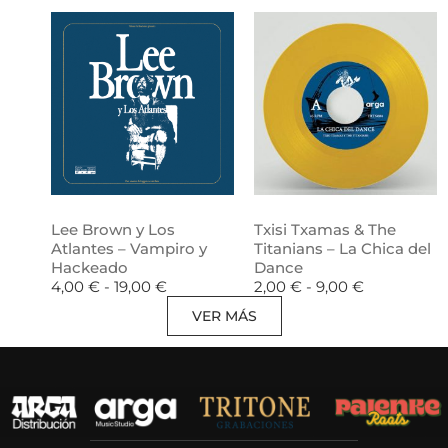
Lee Brown y Los
Txisi Txamas & The
Atlantes – Vampiro y
Titanians – La Chica del
Hackeado
Dance
4,00
€
-
19,00
€
2,00
€
-
9,00
€
VER MÁS