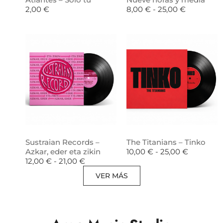
2,00
€
8,00
€
-
25,00
€
Sustraian Records –
The Titanians – Tinko
Azkar, eder eta zikin
10,00
€
-
25,00
€
12,00
€
-
21,00
€
VER MÁS