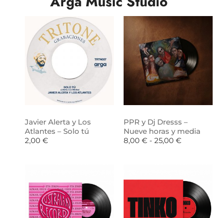
Arga Music Studio
Javier Alerta y Los
PPR y Dj Dresss –
Atlantes – Solo tú
Nueve horas y media
2,00
€
8,00
€
-
25,00
€