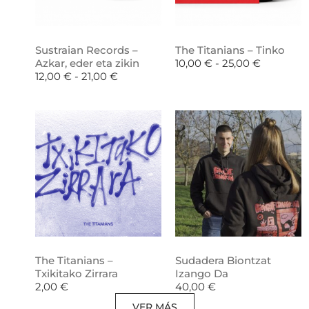
Sustraian Records –
The Titanians – Tinko
Azkar, eder eta zikin
10,00
€
-
25,00
€
12,00
€
-
21,00
€
The Titanians –
Sudadera Biontzat
Txikitako Zirrara
Izango Da
2,00
€
40,00
€
VER MÁS