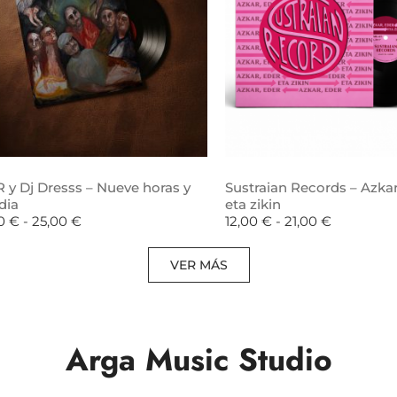
 y Dj Dresss – Nueve horas y
Sustraian Records – Azkar
dia
eta zikin
00
€
-
25,00
€
12,00
€
-
21,00
€
VER MÁS
Arga Music Studio