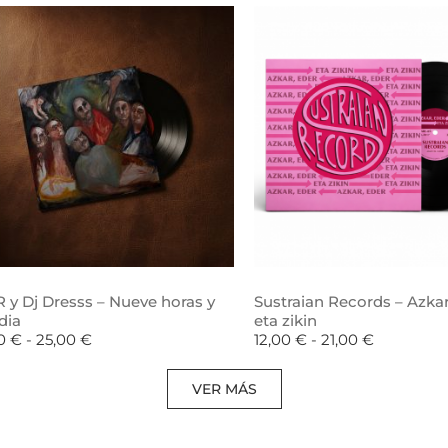
 y Dj Dresss – Nueve horas y
Sustraian Records – Azkar
dia
eta zikin
00
€
-
25,00
€
12,00
€
-
21,00
€
VER MÁS