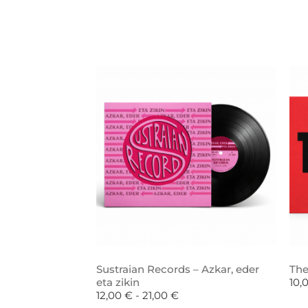
Sustraian Records – Azkar, eder
The
eta zikin
10,
12,00
€
-
21,00
€