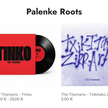
Palenke Roots
 Titanians – Tinko
The Titanians – Txikitako Z
00
€
-
25,00
€
2,00
€