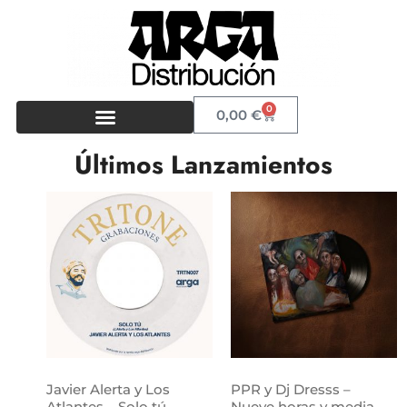
0
0,00
€
Últimos Lanzamientos
Javier Alerta y Los
PPR y Dj Dresss –
Atlantes – Solo tú
Nueve horas y media