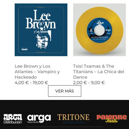
Lee Brown y Los
Txisi Txamas & The
Atlantes – Vampiro y
Titanians – La Chica del
Hackeado
Dance
4,00
€
-
19,00
€
2,00
€
-
9,00
€
VER MÁS