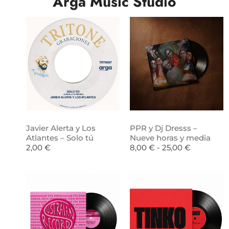
Arga Music Studio
Javier Alerta y Los
PPR y Dj Dresss –
Atlantes – Solo tú
Nueve horas y media
2,00
€
8,00
€
-
25,00
€