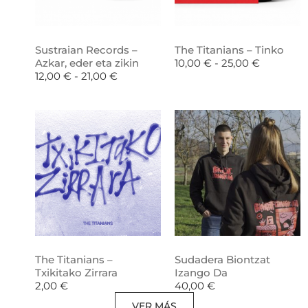
Sustraian Records –
The Titanians – Tinko
Azkar, eder eta zikin
10,00
€
-
25,00
€
12,00
€
-
21,00
€
The Titanians –
Sudadera Biontzat
Txikitako Zirrara
Izango Da
2,00
€
40,00
€
VER MÁS