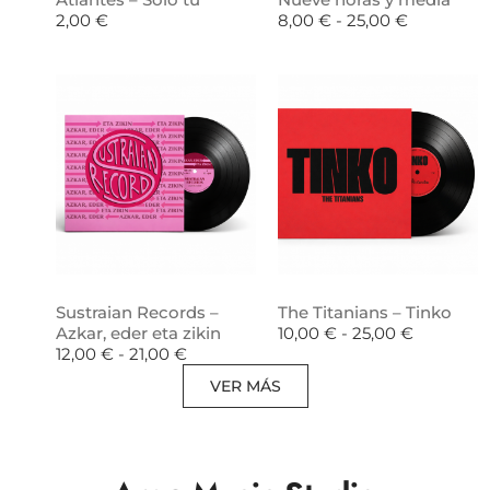
2,00
€
8,00
€
-
25,00
€
Sustraian Records –
The Titanians – Tinko
Azkar, eder eta zikin
10,00
€
-
25,00
€
12,00
€
-
21,00
€
VER MÁS